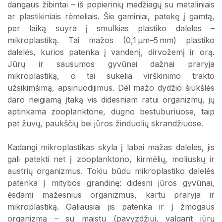
dangaus žibintai – iš popierinių medžiagų su metaliniais
ar plastikiniais rėmeliais. Šie gaminiai, patekę į gamtą,
per laiką suyra į smulkias plastiko daleles –
mikroplastiką. Tai mažos (0,1 µm–5 mm) plastiko
dalelės, kurios patenka į vandenį, dirvožemį ir orą.
Jūrų ir sausumos gyvūnai dažnai praryja
mikroplastiką, o tai sukelia virškinimo trakto
užsikimšimą, apsinuodijimus. Dėl mažo dydžio šiukšlės
daro neigiamą įtaką vis didesniam ratui organizmų, jų
aptinkama zooplanktone, dugno bestuburiuose, taip
pat žuvų, paukščių bei jūros žinduolių skrandžiuose.
Kadangi mikroplastikas skyla į labai mažas daleles, jis
gali patekti net į zooplanktono, kirmėlių, moliuskų ir
austrių organizmus. Tokiu būdu mikroplastiko dalelės
patenka į mitybos grandinę: didesni jūros gyvūnai,
ėsdami mažesnius organizmus, kartu praryja ir
mikroplastiką. Galiausiai jis patenka ir į žmogaus
organizmą – su maistu (pavyzdžiui, valgant jūrų