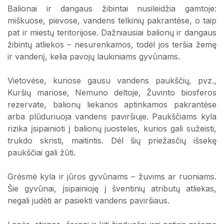
Balionai ir dangaus žibintai nusileidžia gamtoje:
miškuose, pievose, vandens telkinių pakrantėse, o taip
pat ir miestų teritorijose. Dažniausiai balionų ir dangaus
žibintų atliekos – nesurenkamos, todėl jos teršia žemę
ir vandenį, kelia pavojų laukiniams gyvūnams.
Vietovėse, kuriose gausu vandens paukščių, pvz.,
Kuršių mariose, Nemuno deltoje, Žuvinto biosferos
rezervate, balionų liekanos aptinkamos pakrantėse
arba plūduriuoja vandens paviršiuje. Paukščiams kyla
rizika įsipainioti į balionų juosteles, kurios gali sužeisti,
trukdo skristi, maitintis. Dėl šių priežasčių išsekę
paukščiai gali žūti.
Grėsmė kyla ir jūros gyvūnams – žuvims ar ruoniams.
Šie gyvūnai, įsipainioję į šventinių atributų atliekas,
negali judėti ar pasiekti vandens paviršiaus.