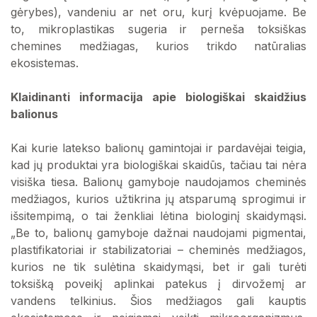
gėrybes), vandeniu ar net oru, kurį kvėpuojame. Be
to, mikroplastikas sugeria ir perneša toksiškas
chemines medžiagas, kurios trikdo natūralias
ekosistemas.
Klaidinanti informacija apie biologiškai skaidžius
balionus
Kai kurie latekso balionų gamintojai ir pardavėjai teigia,
kad jų produktai yra biologiškai skaidūs, tačiau tai nėra
visiška tiesa. Balionų gamyboje naudojamos cheminės
medžiagos, kurios užtikrina jų atsparumą sprogimui ir
išsitempimą, o tai ženkliai lėtina biologinį skaidymąsi.
„Be to, balionų gamyboje dažnai naudojami pigmentai,
plastifikatoriai ir stabilizatoriai – cheminės medžiagos,
kurios ne tik sulėtina skaidymąsi, bet ir gali turėti
toksišką poveikį aplinkai patekus į dirvožemį ar
vandens telkinius. Šios medžiagos gali kauptis