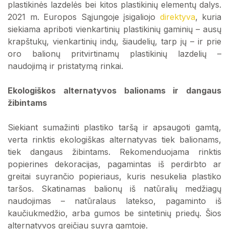
plastikinės lazdelės bei kitos plastikinių elementų dalys.
2021 m. Europos Sąjungoje įsigaliojo
direktyva
, kuria
siekiama apriboti vienkartinių plastikinių gaminių – ausų
krapštukų, vienkartinių indų, šiaudelių, tarp jų – ir prie
oro balionų pritvirtinamų plastikinių lazdelių –
naudojimą ir pristatymą rinkai.
Ekologiškos alternatyvos balionams ir dangaus
žibintams
Siekiant sumažinti plastiko taršą ir apsaugoti gamtą,
verta rinktis ekologiškas alternatyvas tiek balionams,
tiek dangaus žibintams. Rekomenduojama rinktis
popierines dekoracijas, pagamintas iš perdirbto ar
greitai suyrančio popieriaus, kuris nesukelia plastiko
taršos. Skatinamas balionų iš natūralių medžiagų
naudojimas – natūralaus latekso, pagaminto iš
kaučiukmedžio, arba gumos be sintetinių priedų. Šios
alternatyvos greičiau suyra gamtoje.