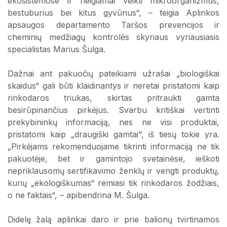
ekosistemose ir neigiamai veikti mikroorganizmus,
bestuburius bei kitus gyvūnus“, – teigia Aplinkos
apsaugos departamento Taršos prevencijos ir
cheminių medžiagų kontrolės skyriaus vyriausiasis
specialistas Marius Šulga.
Dažnai ant pakuočių pateikiami užrašai „biologiškai
skaidus“ gali būti klaidinantys ir neretai pristatomi kaip
rinkodaros triukas, skirtas pritraukti gamta
besirūpinančius pirkėjus. Svarbu kritiškai vertinti
prekybininkų informaciją, nes ne visi produktai,
pristatomi kaip „draugiški gamtai“, iš tiesų tokie yra.
„Pirkėjams rekomenduojame tikrinti informaciją ne tik
pakuotėje, bet ir gamintojo svetainėse, ieškoti
nepriklausomų sertifikavimo ženklų ir vengti produktų,
kurių „ekologiškumas“ remiasi tik rinkodaros žodžiais,
o ne faktais“, – apibendrina M. Šulga.
Didelę žalą aplinkai daro ir prie balionų tvirtinamos