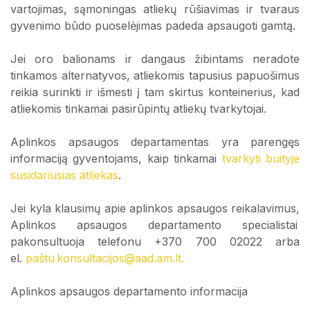
vartojimas, sąmoningas atliekų rūšiavimas ir tvaraus
gyvenimo būdo puoselėjimas padeda apsaugoti gamtą.
Jei oro balionams ir dangaus žibintams neradote
tinkamos alternatyvos, atliekomis tapusius papuošimus
reikia surinkti ir išmesti į tam skirtus konteinerius, kad
atliekomis tinkamai pasirūpintų atliekų tvarkytojai.
Aplinkos apsaugos departamentas yra parengęs
informaciją gyventojams, kaip tinkamai
tvarkyti buityje
susidariusias atliekas
.
Jei kyla klausimų apie aplinkos apsaugos reikalavimus,
Aplinkos apsaugos departamento specialistai
pakonsultuoja telefonu +370 700 02022 arba
el.
paštu konsultacijos@aad.am.lt.
Aplinkos apsaugos departamento informacija