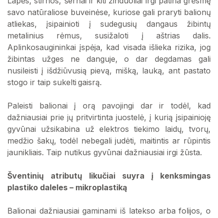
Lapės, stirnos, šernai ir kiti žinduoliai irgi patiria grėsmę
savo natūraliose buveinėse, kuriose gali praryti balionų
atliekas, įsipainioti į sudegusių dangaus žibintų
metalinius rėmus, susižaloti į aštrias dalis.
Aplinkosaugininkai įspėja, kad visada išlieka rizika, jog
žibintas užges ne danguje, o dar degdamas gali
nusileisti į išdžiūvusią pievą, mišką, lauką, ant pastato
stogo ir taip sukelti gaisrą.
Paleisti balionai į orą pavojingi dar ir todėl, kad
dažniausiai prie jų pritvirtinta juostelė, į kurią įsipainioję
gyvūnai užsikabina už elektros tiekimo laidų, tvorų,
medžio šakų, todėl nebegali judėti, maitintis ar rūpintis
jaunikliais. Taip nutikus gyvūnai dažniausiai irgi žūsta.
Šventinių atributų likučiai suyra į kenksmingas
plastiko daleles – mikroplastiką
Balionai dažniausiai gaminami iš latekso arba folijos, o