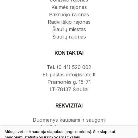
Kelmės rajonas
Pakruojo rajonas
Radviliškio rajonas
Šiaulių miestas
Šiaulių rajonas
KONTAKTAI
Tel. (0 41) 520 002
El. paštas info@sratc.lt
Pramonės g. 15-71
LT-78137 Šiauliai
REKVIZITAI
Duomenys kaupiami ir saugomi
Juridinių asmenų registre.
Mūsų svetainė naudoja slapukus (angl. cookies). Šie slapukai
Juridinio asmens kodas: 145787276.
naudojami statistikos ir rinkodaros tikslais.