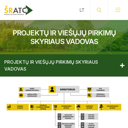
PROJEKTŲ IR VIEŠŲJŲ PIRKIMŲ
SKYRIAUS VADOVAS
PROJEKTŲ IR VIEŠŲJŲ PIRKIMŲ SKYRIAUS
VADOVAS
Bendrieji kontaktai
Laikinai einantis direktoriaus pareigas
Bendrieji kontaktai
Finansų skyriaus vadovas
Laikinai einantis direktoriaus pareigas