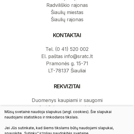
Radviliškio rajonas
Šiaulių miestas
Šiaulių rajonas
KONTAKTAI
Tel. (0 41) 520 002
El. paštas info@sratc.lt
Pramonės g. 15-71
LT-78137 Šiauliai
REKVIZITAI
Duomenys kaupiami ir saugomi
Juridinių asmenų registre.
Mūsų svetainė naudoja slapukus (angl. cookies). Šie slapukai
Juridinio asmens kodas: 145787276.
naudojami statistikos ir rinkodaros tikslais.
PVM mokėtojo kodas: LT457872716.
Jei Jūs sutinkate, kad šiems tikslams būtų naudojami slapukai,
spauskite „Sutinku“ ir toliau naudokitės svetaine.