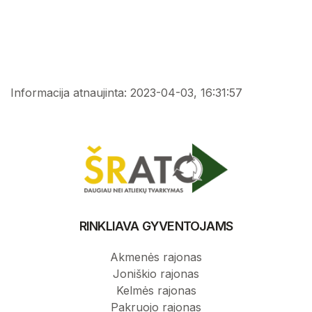
Savivaldybių atliekų tvarkymo taisyklės
Šiaulių regiono atliekų prevencijos ir tvarkymo
Rinkliavos teisiniai dokumentai
planas
Informacija atnaujinta: 2023-04-03, 16:31:57
Savivaldybių atliekų tvarkymo planai
Savivaldybių atliekų tvarkymo taisyklės
Rinkliavos teisiniai dokumentai
RINKLIAVA GYVENTOJAMS
Akmenės rajonas
Joniškio rajonas
Kelmės rajonas
Pakruojo rajonas