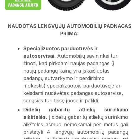
Buitinė technika
Tekstilė
Baldai, langų rėmai, durys
Padangos
NAUDOTAS LENGVŲJŲ AUTOMOBILIŲ PADNAGAS
Pavojingosios atliekos
PRIIMA:
Mišriosios komunalinės atliekos
Statybos ir griovimo atliekos
Metalo atliekos
Specializuotos parduotuvės ir
autoservisai.
Automobilių savininkai turi
Izoliacinių ir plastiko gaminių atliekos
žinoti, kad pirkdami naujas padangas (į
Žaliosios atliekos
Asbesto turinčios atliekos
naujų padangų kainą yra įskaičiuotas
padangų sutvarkymo ir perdirbimo
Vaistai
mokestis) specializuotoje parduotuvėje ar
keisdami nudėvėtas padangas autoservise,
senąsias turi teisę juose ir palikti.
Buitinė technika
Didelių gabaritų atliekų surinkimo
aikštelės.
Į didelių gabaritų atliekų surinkimo
Baldai, langų rėmai, durys
aikšteles asmuo nemokamai per metus gali
pristatyti 4 lengvųjų automobilių padangų