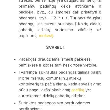
atliekas. Jei šeimoje yra daugiau asmenų, tai
Padangos
priimamų padangų kiekis atitinkamai ir
padidėja, pvz., du žmonės gali pristatyti 8
Mišriosios komunalinės atliekos
padangas, trys – 12 ir t. t. Turintys daugiau
padangų, jas turėtų pristatyti į Kairių didelių
gabaritų atliekų surinkimo aikštelę už
Metalo atliekos
papildomą
mokestį
.
Izoliacinių ir plastiko gaminių atliekos
SVARBU!
Padangas draudžiama išmesti pakelėse,
Asbesto turinčios atliekos
pamiškėse ir kitose tam neskirtose vietose.
Tvarkingai sukrautas padangas galima palikti
ir prie mišriųjų komunalinių atliekų
konteinerių tą pačią dieną, kada apvažiavimo
būdu pagal viešai skelbiamą
grafiką
yra
surenkamos didelių gabaritų atliekos.
Surinktos padangos yra perduodamos
perdirbėjams.