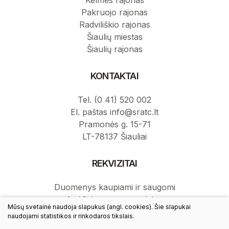
Kelmės rajonas
Pakruojo rajonas
Radviliškio rajonas
Šiaulių miestas
Šiaulių rajonas
KONTAKTAI
Tel. (0 41) 520 002
El. paštas info@sratc.lt
Pramonės g. 15-71
LT-78137 Šiauliai
REKVIZITAI
Duomenys kaupiami ir saugomi
Juridinių asmenų registre.
Mūsų svetainė naudoja slapukus (angl. cookies). Šie slapukai
Juridinio asmens kodas: 145787276.
naudojami statistikos ir rinkodaros tikslais.
PVM mokėtojo kodas: LT457872716.