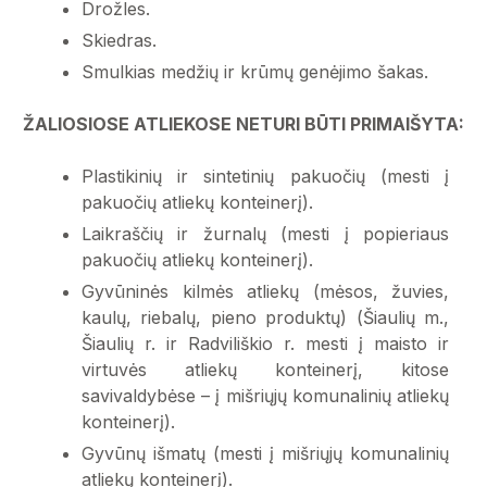
Drožles.
Skiedras.
Smulkias medžių ir krūmų genėjimo šakas.
ŽALIOSIOSE ATLIEKOSE NETURI BŪTI PRIMAIŠYTA:
Plastikinių ir sintetinių pakuočių (mesti į
pakuočių atliekų konteinerį).
Laikraščių ir žurnalų (mesti į popieriaus
pakuočių atliekų konteinerį).
Gyvūninės kilmės atliekų (mėsos, žuvies,
kaulų, riebalų, pieno produktų) (Šiaulių m.,
Šiaulių r. ir Radviliškio r. mesti į maisto ir
virtuvės atliekų konteinerį, kitose
savivaldybėse – į mišriųjų komunalinių atliekų
konteinerį).
Gyvūnų išmatų (mesti į mišriųjų komunalinių
atliekų konteinerį).