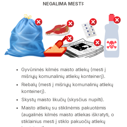
Padangos
NEGALIMA MESTI:
Mišriosios komunalinės atliekos
Metalo atliekos
Izoliacinių ir plastiko gaminių atliekos
Gyvūninės kilmės maisto atliekų (mesti į
Asbesto turinčios atliekos
mišriųjų komunalinių atliekų konteinerį).
Riebalų (mesti į mišriųjų komunalinių atliekų
konteinerį).
Skystų maisto likučių (skysčius nupilti).
Maisto atliekų su stiklinėmis pakuotėmis
(augalinės kilmės maisto atliekas iškratyti, o
stiklainius mesti į stiklo pakuočių atliekų