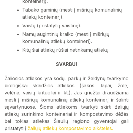
konteinerį).
Tabako gaminių (mesti į mišriųjų komunalinių
atliekų konteinerį).
Vaistų (pristatyti į vaistinę).
Namų augintinių kraiko (mesti į mišriųjų
komunalinių atliekų konteinerį).
Kitų šiai atliekų rūšiai netinkamų atliekų.
SVARBU!
Žaliosios atliekos yra sodų, parkų ir želdynų tvarkymo
biologiškai skaidžios atliekos (šakos, lapai, žolė,
velėna, vaisių krituoliai ir kt.). Jas griežtai draudžiama
mesti į mišriųjų komunalinių atliekų konteinerį ir šalinti
sąvartynuose. Šioms atliekoms tvarkyti skirti žaliųjų
atliekų surinkimo konteineriai ir kompostavimo dėžės
bei tokias atliekas Šiaulių regiono gyventojai gali
pristatyti į
žaliųjų atliekų kompostavimo aikšteles.