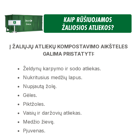
Į ŽALIŲJŲ ATLIEKŲ KOMPOSTAVIMO AIKŠTELES
GALIMA PRISTATYTI:
Želdynų karpymo ir sodo atliekas.
Nukritusius medžių lapus.
Nupjautą žolę.
Gėles.
Piktžoles.
Vaisių ir daržovių atliekas.
Medžio žievę.
Pjuvenas.