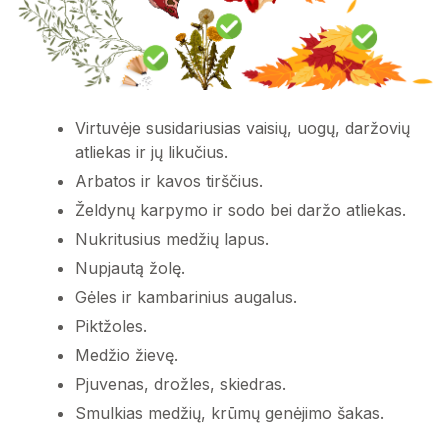
Buitinė technika
Tekstilė
Baldai, langų rėmai, durys
Padangos
Pavojingosios atliekos
Mišriosios komunalinės atliekos
Virtuvėje susidariusias vaisių, uogų, daržovių
Statybos ir griovimo atliekos
atliekas ir jų likučius.
Metalo atliekos
Arbatos ir kavos tirščius.
Izoliacinių ir plastiko gaminių atliekos
Žaliosios atliekos
Želdynų karpymo ir sodo bei daržo atliekas.
Asbesto turinčios atliekos
Nukritusius medžių lapus.
Nupjautą žolę.
Vaistai
Gėles ir kambarinius augalus.
Piktžoles.
Buitinė technika
Medžio žievę.
Pjuvenas, drožles, skiedras.
Baldai, langų rėmai, durys
Smulkias medžių, krūmų genėjimo šakas.