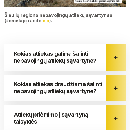
Vežėjai
(DGASA)
Šiaulių regiono nepavojingų atliekų sąvartynas
(žemėlapį rasite
čia
).
Žaliųjų atliekų kompostavimo aikštelės (ŽAKA)
Atliekų priėmimo punktai (APP)
Kokias atliekas galima šalinti
Maisto ir virtuvės atliekų rūšiavimas
nepavojingų atliekų sąvartyne?
Dalijimosi daiktais stotelės
Kokias atliekas draudžiama šalinti
nepavojingų atliekų sąvartyne?
Vežėjai
Atliekų priėmimo į sąvartyną
taisyklės