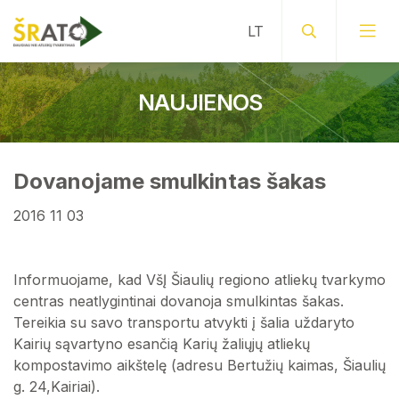
NAUJIENOS
Dovanojame smulkintas šakas
2016 11 03
Informuojame, kad VšĮ Šiaulių regiono atliekų tvarkymo
centras neatlygintinai dovanoja smulkintas šakas.
Tereikia su savo transportu atvykti į šalia uždaryto
Kairių sąvartyno esančią Karių žaliųjų atliekų
kompostavimo aikštelę (adresu Bertužių kaimas, Šiaulių
g. 24,Kairiai).