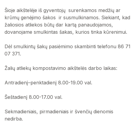
Šioje aikštelėje iš gyventojų surenkamos medžių ar
krūmų genėjimo šakos ir susmulkinamos. Siekiant, kad
žaliosios atliekos būtų dar kartą panaudojamos,
dovanojame smulkintas šakas, kurios tinka kūrenimui.
Dėl smulkintų šakų pasiėmimo skambinti telefonu 86 71
07 371.
Žalių atliekų kompostavimo aikštelės darbo laikas:
Antradienį–penktadienį 8.00-19.00 val.
Šeštadienį 8.00-17.00 val.
Sekmadieniais, pirmadieniais ir švenčių dienomis
nedirba.