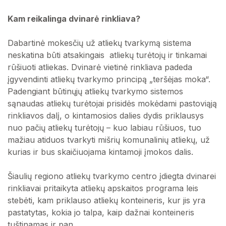
Kam reikalinga dvinarė rinkliava?
Dabartinė mokesčių už atliekų tvarkymą sistema
neskatina būti atsakingais atliekų turėtojų ir tinkamai
rūšiuoti atliekas. Dvinarė vietinė rinkliava padeda
įgyvendinti atliekų tvarkymo principą „teršėjas moka“.
Padengiant būtinųjų atliekų tvarkymo sistemos
sąnaudas atliekų turėtojai prisidės mokėdami pastoviąją
rinkliavos dalį, o kintamosios dalies dydis priklausys
nuo pačių atliekų turėtojų – kuo labiau rūšiuos, tuo
mažiau atiduos tvarkyti mišrių komunalinių atliekų, už
kurias ir bus skaičiuojama kintamoji įmokos dalis.
Šiaulių regiono atliekų tvarkymo centro įdiegta dvinarei
rinkliavai pritaikyta atliekų apskaitos programa leis
stebėti, kam priklauso atliekų konteineris, kur jis yra
pastatytas, kokia jo talpa, kaip dažnai konteineris
tuštinamas ir pan.