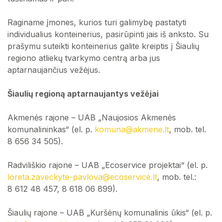
Raginame įmones, kurios turi galimybę pastatyti
individualius konteinerius, pasirūpinti jais iš anksto. Su
prašymu suteikti konteinerius galite kreiptis į Šiaulių
regiono atliekų tvarkymo centrą arba jus
aptarnaujančius vežėjus.
Šiaulių regioną aptarnaujantys vežėjai
Akmenės rajone – UAB „Naujosios Akmenės
komunalininkas“ (el. p.
komuna@akmene.lt
, mob. tel.
8 656 34 505).
Radviliškio rajone – UAB „Ecoservice projektai“ (el. p.
loreta.zaveckyte-pavlova@ecoservice.lt
, mob. tel.:
8 612 48 457, 8 618 06 899).
Šiaulių rajone – UAB „Kuršėnų komunalinis ūkis“ (el. p.