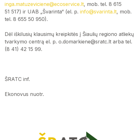
inga.matuzeviciene@ecoservice.lt
, mob. tel. 8 615
51 517) ir UAB „Švarinta“ (el. p.
info@svarinta.lt
, mob.
tel. 8 655 50 950).
Dėl iškilusių klausimų kreipkitės į Šiaulių regiono atliekų
tvarkymo centrą el. p. o.domarkiene@sratc.lt arba tel.
(8 41) 42 15 99.
ŠRATC inf.
Ekonovus nuotr.