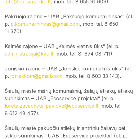
info@kursenai-ku.lt
, mob. tel. 8 655 91 609).
Pakruojo rajone – UAB „Pakruojo komunalininkas“ (el.
p.
p.komunalininkas@gmail.com
, mob. tel. 8 650
11 370).
Kelmės rajone – UAB „Kelmės vietinis ūkis“ (el. p.
administracija@kvu.lt
, mob. tel. 8 674 08 711).
Joniškio rajone – UAB „Joniškio komunalinis ūkisׅ“ (el.
p.
joniskkom@gmail.com
, mob. tel. 8 603 33 143).
Šiaulių mieste mišrių komunalinių, žaliųjų atliekų, atliekų
surinkimas – UAB „Ecoservice projektai“ (el. p.
loreta.zaveckyte-pavlova@ecoservice.lt
, mob. tel.
8 612 48 457).
Šiaulių mieste pakuočių atliekų ir antrinių žaliavų bei
stiklo surinkimas: UAB „Ecoservice projektai“ (el. p.