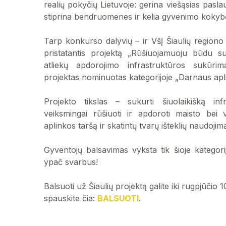
realių pokyčių Lietuvoje: gerina viešąsias pasla
stiprina bendruomenes ir kelia gyvenimo kokyb
Tarp konkurso dalyvių – ir VšĮ Šiaulių regiono
pristatantis projektą „Rūšiuojamuoju būdu su
atliekų apdorojimo infrastruktūros sukūrim
projektas nominuotas kategorijoje „Darnaus apl
Projekto tikslas – sukurti šiuolaikišką inf
veiksmingai rūšiuoti ir apdoroti maisto bei v
aplinkos taršą ir skatintų tvarų išteklių naudojim
Gyventojų balsavimas vyksta tik šioje kategor
ypač svarbus!
Balsuoti už Šiaulių projektą galite iki rugpjūčio 10
spauskite čia:
BALSUOTI
.