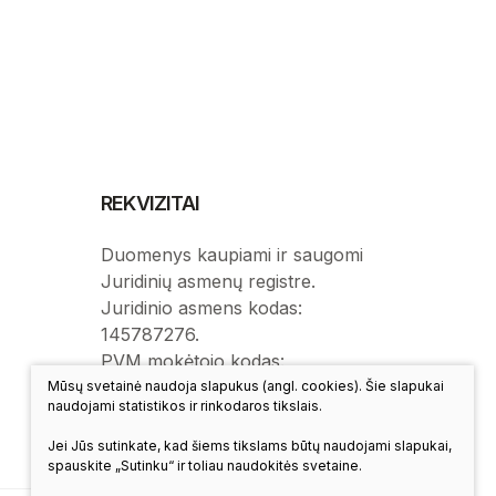
REKVIZITAI
Duomenys kaupiami ir saugomi
Juridinių asmenų registre.
Juridinio asmens kodas:
145787276.
PVM mokėtojo kodas:
LT457872716.
Mūsų svetainė naudoja slapukus (angl. cookies). Šie slapukai
naudojami statistikos ir rinkodaros tikslais.
Jei Jūs sutinkate, kad šiems tikslams būtų naudojami slapukai,
spauskite „Sutinku“ ir toliau naudokitės svetaine.