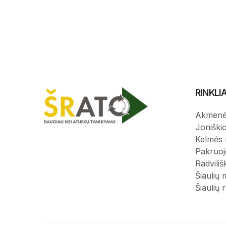
RINKL
Akmenė
Joniški
Kelmės 
Pakruoj
Radviliš
Šiaulių 
Šiaulių 