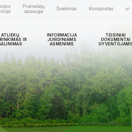
cijos
Pranešėjų
Švietimas
Kompostas
ncija
apsauga
ATLIEKŲ
INFORMACIJA
TEISINIAI
RINKIMAS IR
JURIDINIAMS
DOKUMENTAI
ŠALINIMAS
ASMENIMS
GYVENTOJAM