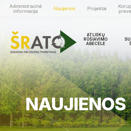
Administracinė
Korup
Naujienos
Projektai
informacija
preve
ATLIEKŲ
RŪŠIAVIMO
SU
ABĖCĖLĖ
NAUJIENOS