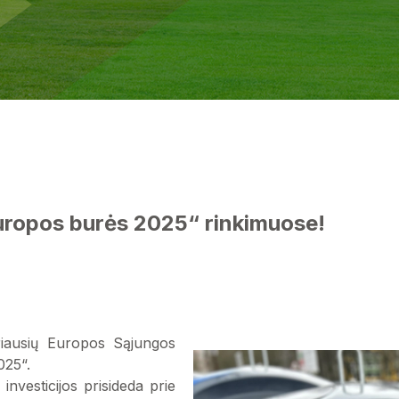
Europos burės 2025“ rinkimuose!
eriausių Europos Sąjungos
025“.
investicijos prisideda prie