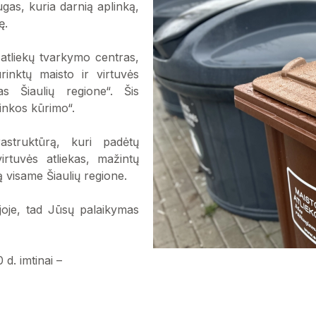
ugas, kuria darnią aplinką,
ę.
 atliekų tvarkymo centras,
rinktų maisto ir virtuvės
as Šiaulių regione“. Šis
inkos kūrimo“.
rastruktūrą, kuri padėtų
irtuvės atliekas, mažintų
ą visame Šiaulių regione.
ijoje, tad Jūsų palaikymas
 d. imtinai –