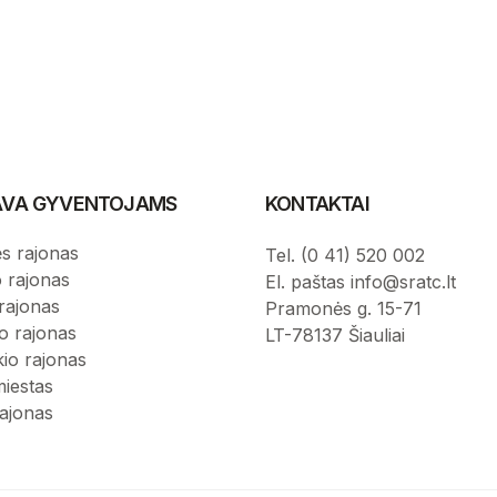
IAVA GYVENTOJAMS
KONTAKTAI
s rajonas
Tel. (0 41) 520 002
o rajonas
El. paštas info@sratc.lt
rajonas
Pramonės g. 15-71
o rajonas
LT-78137 Šiauliai
kio rajonas
miestas
rajonas