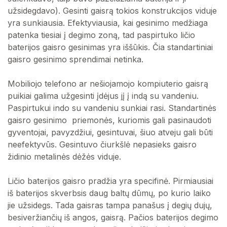
užsidegdavo). Gesinti gaisrą tokios konstrukcijos viduje
yra sunkiausia. Efektyviausia, kai gesinimo medžiaga
patenka tiesiai į degimo zoną, tad paspirtuko ličio
baterijos gaisro gesinimas yra iššūkis. Čia standartiniai
gaisro gesinimo sprendimai netinka.
Mobiliojo telefono ar nešiojamojo kompiuterio gaisrą
puikiai galima užgesinti įdėjus jį į indą su vandeniu.
Paspirtukui indo su vandeniu sunkiai rasi. Standartinės
gaisro gesinimo priemonės, kuriomis gali pasinaudoti
gyventojai, pavyzdžiui, gesintuvai, šiuo atveju gali būti
neefektyvūs. Gesintuvo čiurkšlė nepasieks gaisro
židinio metalinės dėžės viduje.
Ličio baterijos gaisro pradžia yra specifinė. Pirmiausiai
iš baterijos skverbsis daug baltų dūmų, po kurio laiko
jie užsidegs. Tada gaisras tampa panašus į degių dujų,
besiveržiančių iš angos, gaisrą. Pačios baterijos degimo