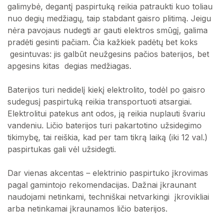
galimybė, degantį paspirtuką reikia patraukti kuo toliau
nuo degių medžiagų, taip stabdant gaisro plitimą. Jeigu
nėra pavojaus nudegti ar gauti elektros smūgį, galima
pradėti gesinti pačiam. Čia kažkiek padėtų bet koks
gesintuvas: jis galbūt neužgesins pačios baterijos, bet
apgesins kitas degias medžiagas.
Baterijos turi nedidelį kiekį elektrolito, todėl po gaisro
sudegusį paspirtuką reikia transportuoti atsargiai.
Elektrolitui patekus ant odos, ją reikia nuplauti švariu
vandeniu. Ličio baterijos turi pakartotino užsidegimo
tikimybę, tai reiškia, kad per tam tikrą laiką (iki 12 val.)
paspirtukas gali vėl užsidegti.
Dar vienas akcentas – elektrinio paspirtuko įkrovimas
pagal gamintojo rekomendacijas. Dažnai įkraunant
naudojami netinkami, techniškai netvarkingi įkrovikliai
arba netinkamai įkraunamos ličio baterijos.