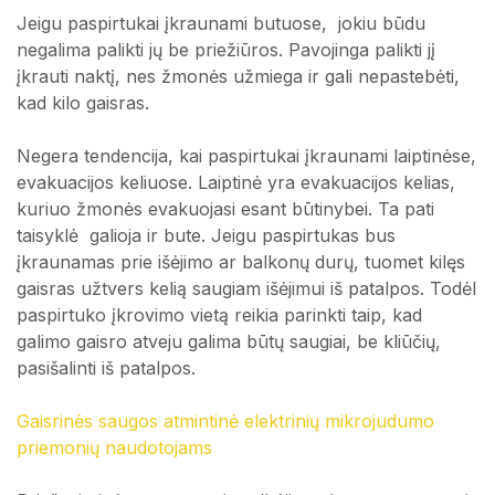
Jeigu paspirtukai įkraunami butuose, jokiu būdu
negalima palikti jų be priežiūros. Pavojinga palikti jį
įkrauti naktį, nes žmonės užmiega ir gali nepastebėti,
kad kilo gaisras.
Negera tendencija, kai paspirtukai įkraunami laiptinėse,
evakuacijos keliuose. Laiptinė yra evakuacijos kelias,
kuriuo žmonės evakuojasi esant būtinybei. Ta pati
taisyklė galioja ir bute. Jeigu paspirtukas bus
įkraunamas prie išėjimo ar balkonų durų, tuomet kilęs
gaisras užtvers kelią saugiam išėjimui iš patalpos. Todėl
paspirtuko įkrovimo vietą reikia parinkti taip, kad
galimo gaisro atveju galima būtų saugiai, be kliūčių,
pasišalinti iš patalpos.
Gaisrinės saugos atmintinė elektrinių mikrojudumo
priemonių naudotojams