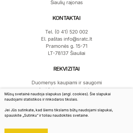
Šiaulių rajonas
KONTAKTAI
Tel. (0 41) 520 002
El. paštas info@sratc.lt
Pramonės g. 15-71
LT-78137 Šiauliai
REKVIZITAI
Duomenys kaupiami ir saugomi
Juridinių asmenų registre.
Mūsų svetainė naudoja slapukus (angl. cookies). Šie slapukai
Juridinio asmens kodas: 145787276.
naudojami statistikos ir rinkodaros tikslais.
PVM mokėtojo kodas: LT457872716.
Jei Jūs sutinkate, kad šiems tikslams būtų naudojami slapukai,
spauskite „Sutinku“ ir toliau naudokitės svetaine.
© 2021 Visos teisės saugomos
Duomenų apsauga