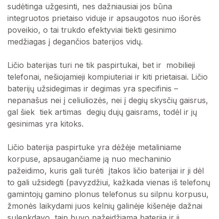
sudėtinga užgesinti, nes dažniausiai jos būna
integruotos prietaiso viduje ir apsaugotos nuo išorės
poveikio, o tai trukdo efektyviai tiekti gesinimo
medžiagas į degančios baterijos vidų.
Ličio baterijas turi ne tik paspirtukai, bet ir mobilieji
telefonai, nešiojamieji kompiuteriai ir kiti prietaisai. Ličio
baterijų užsidegimas ir degimas yra specifinis –
nepanašus nei į celiuliozės, nei į degių skysčių gaisrus,
gal šiek tiek artimas degių dujų gaisrams, todėl ir jų
gesinimas yra kitoks.
Ličio baterija paspirtuke yra dėžėje metaliniame
korpuse, apsaugančiame ją nuo mechaninio
pažeidimo, kuris gali turėti įtakos ličio baterijai ir ji dėl
to gali užsidegti (pavyzdžiui, kažkada vienas iš telefonų
gamintojų gamino plonus telefonus su silpnu korpusu,
žmonės laikydami juos kelnių galinėje kišenėje dažnai
sulenkdavo, taip buvo pažeidžiama baterija ir ji