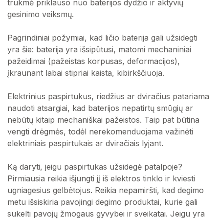
trukmė priklauso nuo baterijos dydžio ir aktyvių
gesinimo veiksmų.
Pagrindiniai požymiai, kad ličio baterija gali užsidegti
yra šie: baterija yra išsipūtusi, matomi mechaniniai
pažeidimai (pažeistas korpusas, deformacijos),
įkraunant labai stipriai kaista, kibirkščiuoja.
Elektrinius paspirtukus, riedžius ar dviračius patariama
naudoti atsargiai, kad baterijos nepatirtų smūgių ar
nebūtų kitaip mechaniškai pažeistos. Taip pat būtina
vengti drėgmės, todėl nerekomenduojama važinėti
elektriniais paspirtukais ar dviračiais lyjant.
Ką daryti, jeigu paspirtukas užsidegė patalpoje?
Pirmiausia reikia išjungti jį iš elektros tinklo ir kviesti
ugniagesius gelbėtojus. Reikia nepamiršti, kad degimo
metu išsiskiria pavojingi degimo produktai, kurie gali
sukelti pavojų žmogaus gyvybei ir sveikatai. Jeigu yra