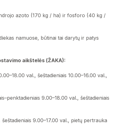
drojo azoto (170 kg / ha) ir fosforo (40 kg /
liekas namuose, būtinai tai darytų ir patys
postavimo aikštelės (ŽAKA):
.00–18.00 val., šeštadieniais 10.00–16.00 val.,
is–penktadieniais 9.00–18.00 val., šeštadieniais
 šeštadieniais 9.00–17.00 val., pietų pertrauka