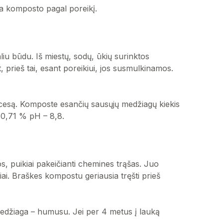
ama komposto pagal poreikį.
u būdu. Iš miestų, sodų, ūkių surinktos
, prieš tai, esant poreikiui, jos susmulkinamos.
ocesą. Komposte esančių sausųjų medžiagų kiekis
 0,71 % pH – 8,8.
os, puikiai pakeičianti chemines trąšas. Juo
ai. Braškes kompostu geriausia tręšti prieš
medžiaga – humusu. Jei per 4 metus į lauką