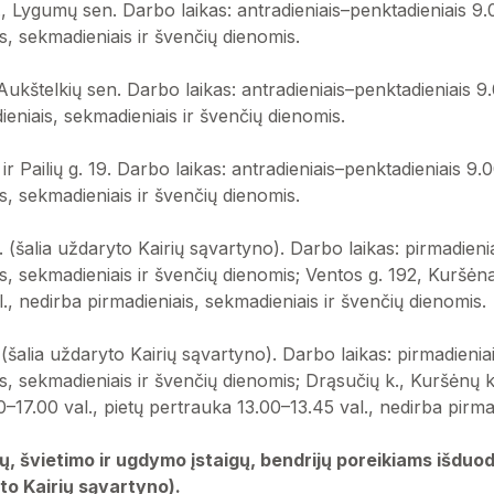
., Lygumų sen. Darbo laikas: antradieniais–penktadieniais 9.0
s, sekmadieniais ir švenčių dienomis.
 Aukštelkių sen. Darbo laikas: antradieniais–penktadieniais 9.
ieniais, sekmadieniais ir švenčių dienomis.
ir Pailių g. 19. Darbo laikas: antradieniais–penktadieniais 9.0
s, sekmadieniais ir švenčių dienomis.
 k. (šalia uždaryto Kairių sąvartyno). Darbo laikas: pirmadieni
is, sekmadieniais ir švenčių dienomis; Ventos g. 192, Kuršėna
., nedirba pirmadieniais, sekmadieniais ir švenčių dienomis.
k. (šalia uždaryto Kairių sąvartyno). Darbo laikas: pirmadienia
s, sekmadieniais ir švenčių dienomis; Drąsučių k., Kuršėnų k
0–17.00 val., pietų pertrauka 13.00–13.45 val., nedirba pirma
ų, švietimo ir ugdymo įstaigų, bendrijų poreikiams išduod
yto Kairių sąvartyno).