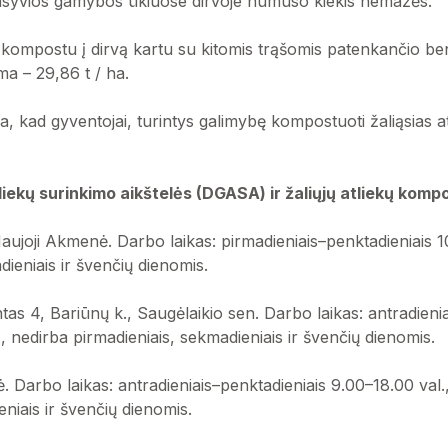
tensyvios gamybos ūkiuose dirvoje humuso kiekis nemažės.
kompostu į dirvą kartu su kitomis trąšomis patenkančio ben
a – 29,86 t / ha.
, kad gyventojai, turintys galimybę kompostuoti žaliąsias at
tliekų surinkimo aikštelės (DGASA) ir žaliųjų atliekų kom
aujoji Akmenė. Darbo laikas: pirmadieniais–penktadieniais 10
ieniais ir švenčių dienomis.
as 4, Bariūnų k., Saugėlaikio sen. Darbo laikas: antradienia
., nedirba pirmadieniais, sekmadieniais ir švenčių dienomis.
ė. Darbo laikas: antradieniais–penktadieniais 9.00–18.00 val.,
eniais ir švenčių dienomis.