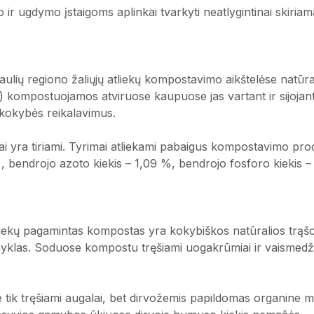
mo ir ugdymo įstaigoms aplinkai tvarkyti neatlygintinai skiri
ių regiono žaliųjų atliekų kompostavimo aikštelėse natūrali
kt.) kompostuojamos atviruose kaupuose jas vartant ir sijojant
 kokybės reikalavimus.
i yra tiriami. Tyrimai atliekami pabaigus kompostavimo pr
, bendrojo azoto kiekis – 1,09 %, bendrojo fosforo kiekis –
ų atliekų pagamintas kompostas yra kokybiškos natūralios trąš
nyklas. Soduose kompostu tręšiami uogakrūmiai ir vaismedži
 tik tręšiami augalai, bet dirvožemis papildomas organine 