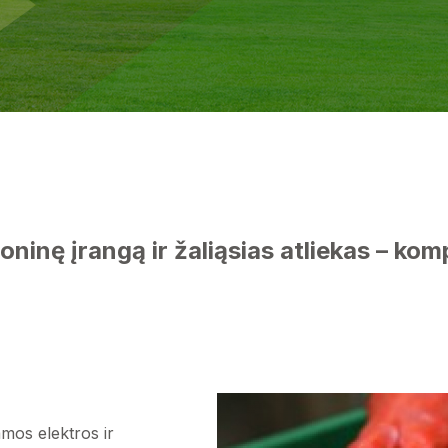
ninę įrangą ir žaliąsias atliekas – ko
amos elektros ir