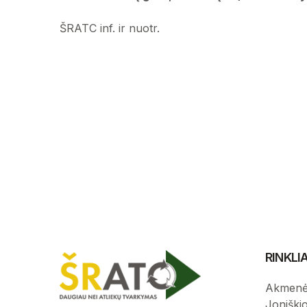
ŠRATC inf. ir nuotr.
RINKL
Akmenė
Joniški