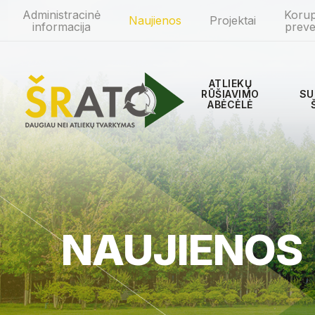
Administracinė
Korup
Naujienos
Projektai
informacija
preve
ATLIEKŲ
RŪŠIAVIMO
SU
ABĖCĖLĖ
NAUJIENOS