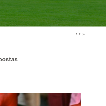
Atgal
mpostas