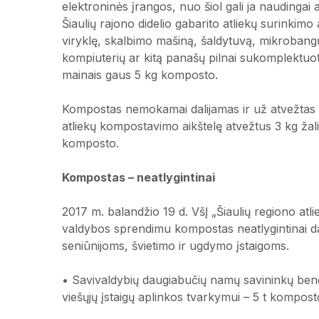
elektroninės įrangos, nuo šiol gali ja naudingai at
Šiaulių rajono didelio gabarito atliekų surinkimo 
viryklę, skalbimo mašiną, šaldytuvą, mikrobangų
kompiuterių ar kitą panašų pilnai sukomplektuot
mainais gaus 5 kg komposto.
Kompostas nemokamai dalijamas ir už atvežtas žal
atliekų kompostavimo aikštelę atvežtus 3 kg žaliųj
komposto.
Kompostas – neatlygintinai
2017 m. balandžio 19 d. VšĮ „Šiaulių regiono atl
valdybos sprendimu kompostas neatlygintinai da
seniūnijoms, švietimo ir ugdymo įstaigoms.
• Savivaldybių daugiabučių namų savininkų bendr
viešųjų įstaigų aplinkos tvarkymui – 5 t kompost