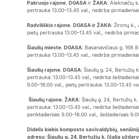
Pakruojo rajone
.
DGASA
ir
ŽAKA
: Aleknaičių k
pertrauka 13.00–13.45 val., nedirba pirmadieniai
Radviliškio rajone
.
DGASA ir ŽAKA
: Žironų k.,
pietų pertrauka 13.00–13.45 val., nedirba pirmad
Šiaulių mieste
.
DGASA
: Basanavičiaus g. 168 B 
pertrauka 13.00–13.45 val., nedirba pirmadieniai
Šiaulių rajone
.
DGASA
: Šiaulių g. 24, Bertužių
pertrauka: 13.00–13.45 val., nedirba šeštadienia
9.00–18.00 val., pietų pertrauka: 13.00–13.45 val
Šiaulių rajone. ŽAKA
: Šiaulių g. 24, Bertužių 
pertrauka: 13.00–13.45 val., nedirba šeštadieniai
penktadieniais 9.00–18.00 val., šeštadieniais 9.0
Didelis kiekis komposto savivaldybių, seniūnij
adresu: Šiaulių g. 24, Bertužių k. (šalia uždar