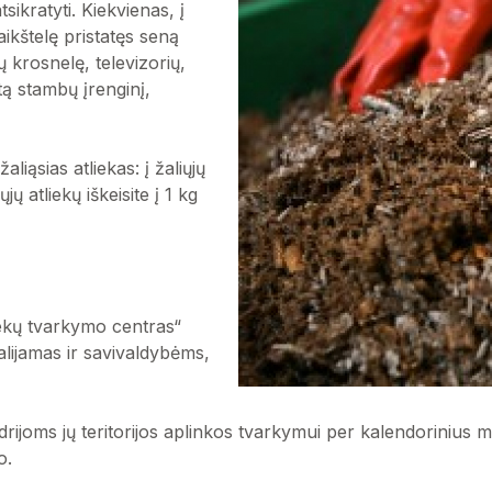
sikratyti. Kiekvienas, į
aikštelę pristatęs seną
 krosnelę, televizorių,
ą stambų įrenginį,
iąsias atliekas: į žaliųjų
ų atliekų iškeisite į 1 kg
iekų tvarkymo centras“
lijamas ir savivaldybėms,
ijoms jų teritorijos aplinkos tvarkymui per kalendorinius m
o.