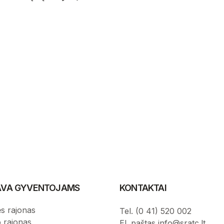
IAVA GYVENTOJAMS
KONTAKTAI
s rajonas
Tel. (0 41) 520 002
o rajonas
El. paštas info@sratc.lt