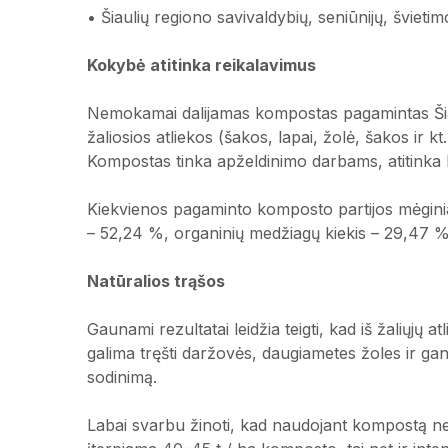
• Šiaulių regiono savivaldybių, seniūnijų, švieti
Kokybė atitinka reikalavimus
Nemokamai dalijamas kompostas pagamintas Šiaul
žaliosios atliekos (šakos, lapai, žolė, šakos ir 
Kompostas tinka apželdinimo darbams, atitinka
Kiekvienos pagaminto komposto partijos mėginia
– 52,24 %, organinių medžiagų kiekis – 29,47 %
Natūralios trąšos
Gaunami rezultatai leidžia teigti, kad iš žaliųj
galima tręšti daržovės, daugiametes žoles ir ga
sodinimą.
Labai svarbu žinoti, kad naudojant kompostą ne