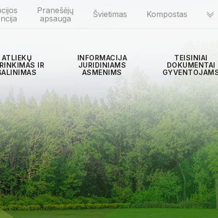
cijos
Pranešėjų
Švietimas
Kompostas
ncija
apsauga
ATLIEKŲ
INFORMACIJA
TEISINIAI
RINKIMAS IR
JURIDINIAMS
DOKUMENTAI
ŠALINIMAS
ASMENIMS
GYVENTOJAM