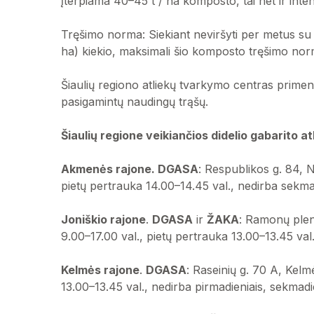
įterpiama 40–45 t / ha komposto, tai net ir in
Tręšimo norma: Siekiant neviršyti per metus su 
ha) kiekio, maksimali šio komposto tręšimo norm
Šiaulių regiono atliekų tvarkymo centras primena
pasigamintų naudingų trąšų.
Šiaulių regione veikiančios didelio gabarito a
Akmenės rajone.
DGASA
: Respublikos g. 84, N
pietų pertrauka 14.00–14.45 val., nedirba sekmad
Joniškio rajone
.
DGASA
ir
ŽAKA
: Ramonų plent
9.00–17.00 val., pietų pertrauka 13.00–13.45 val
Kelmės rajone
.
DGASA
: Raseinių g. 70 A, Kelm
13.00–13.45 val., nedirba pirmadieniais, sekmadi