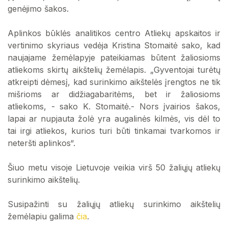
genėjimo šakos.
Aplinkos būklės analitikos centro Atliekų apskaitos ir
vertinimo skyriaus vedėja Kristina Stomaitė sako, kad
naujajame žemėlapyje pateikiamas būtent žaliosioms
atliekoms skirtų aikštelių žemėlapis. „Gyventojai turėtų
atkreipti dėmesį, kad surinkimo aikštelės įrengtos ne tik
mišrioms ar didžiagabaritėms, bet ir žaliosioms
atliekoms, - sako K. Stomaitė.- Nors įvairios šakos,
lapai ar nupjauta žolė yra augalinės kilmės, vis dėl to
tai irgi atliekos, kurios turi būti tinkamai tvarkomos ir
neteršti aplinkos“.
Šiuo metu visoje Lietuvoje veikia virš 50 žaliųjų atliekų
surinkimo aikštelių.
Susipažinti su žaliųjų atliekų surinkimo aikštelių
žemėlapiu galima
čia
.