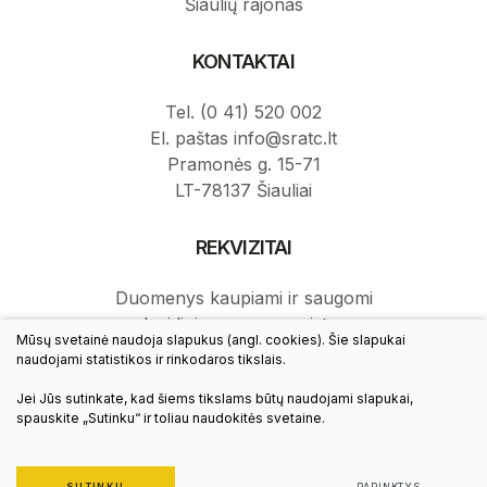
Šiaulių rajonas
KONTAKTAI
Tel. (0 41) 520 002
El. paštas info@sratc.lt
Pramonės g. 15-71
LT-78137 Šiauliai
REKVIZITAI
Duomenys kaupiami ir saugomi
Juridinių asmenų registre.
Mūsų svetainė naudoja slapukus (angl. cookies). Šie slapukai
Juridinio asmens kodas: 145787276.
naudojami statistikos ir rinkodaros tikslais.
PVM mokėtojo kodas: LT457872716.
Jei Jūs sutinkate, kad šiems tikslams būtų naudojami slapukai,
spauskite „Sutinku“ ir toliau naudokitės svetaine.
© 2021 Visos teisės saugomos
Duomenų apsauga
SUTINKU
PARINKTYS