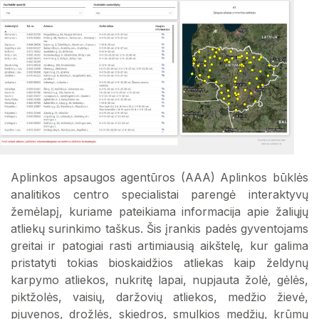
Aplinkos apsaugos agentūros (AAA) Aplinkos būklės
analitikos centro specialistai parengė interaktyvų
žemėlapį, kuriame pateikiama informacija apie žaliųjų
atliekų surinkimo taškus. Šis įrankis padės gyventojams
greitai ir patogiai rasti artimiausią aikštelę, kur galima
pristatyti tokias bioskaidžios atliekas kaip želdynų
karpymo atliekos, nukritę lapai, nupjauta žolė, gėlės,
piktžolės, vaisių, daržovių atliekos, medžio žievė,
pjuvenos, drožlės, skiedros, smulkios medžių, krūmų