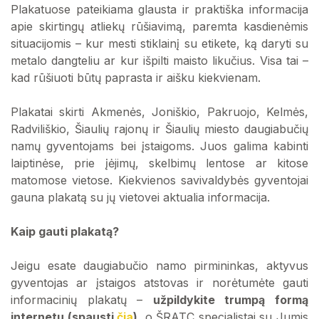
Plakatuose pateikiama glausta ir praktiška informacija
apie skirtingų atliekų rūšiavimą, paremta kasdienėmis
situacijomis – kur mesti stiklainį su etikete, ką daryti su
metalo dangteliu ar kur išpilti maisto likučius. Visa tai –
kad rūšiuoti būtų paprasta ir aišku kiekvienam.
Plakatai skirti Akmenės, Joniškio, Pakruojo, Kelmės,
Radviliškio, Šiaulių rajonų ir Šiaulių miesto daugiabučių
namų gyventojams bei įstaigoms. Juos galima kabinti
laiptinėse, prie įėjimų, skelbimų lentose ar kitose
matomose vietose. Kiekvienos savivaldybės gyventojai
gauna plakatą su jų vietovei aktualia informacija.
Kaip gauti plakatą?
Jeigu esate daugiabučio namo pirmininkas, aktyvus
gyventojas ar įstaigos atstovas ir norėtumėte gauti
informacinių plakatų –
užpildykite trumpą formą
internetu (spausti
čia
)
, o ŠRATC specialistai su Jumis