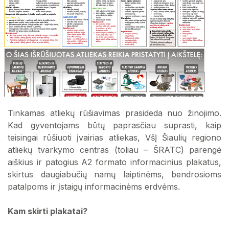
Tinkamas atliekų rūšiavimas prasideda nuo žinojimo.
Kad gyventojams būtų paprasčiau suprasti, kaip
teisingai rūšiuoti įvairias atliekas, VšĮ Šiaulių regiono
atliekų tvarkymo centras (toliau – ŠRATC) parengė
aiškius ir patogius A2 formato informacinius plakatus,
skirtus daugiabučių namų laiptinėms, bendrosioms
patalpoms ir įstaigų informacinėms erdvėms.
Kam skirti plakatai?