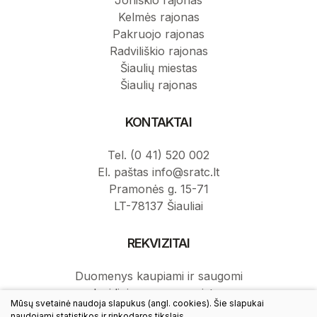
Joniškio rajonas
Kelmės rajonas
Pakruojo rajonas
Radviliškio rajonas
Šiaulių miestas
Šiaulių rajonas
KONTAKTAI
Tel. (0 41) 520 002
El. paštas info@sratc.lt
Pramonės g. 15-71
LT-78137 Šiauliai
REKVIZITAI
Duomenys kaupiami ir saugomi
Juridinių asmenų registre.
Mūsų svetainė naudoja slapukus (angl. cookies). Šie slapukai
Juridinio asmens kodas: 145787276.
naudojami statistikos ir rinkodaros tikslais.