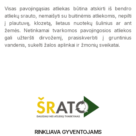
Visas pavojingąsias atliekas būtina atskirti iš bendro
atliekų srauto, nemaišyti su buitinėmis atliekomis, nepilti
į plautuvę, klozetą, lietaus nuotekų šulinius ar ant
žemės. Netinkamai tvarkomos pavojingosios atliekos
gali užteršti dirvožemį, prasiskverbti į gruntinius
vandenis, sukelti žalos aplinkai ir žmonių sveikatai.
RINKLIAVA GYVENTOJAMS