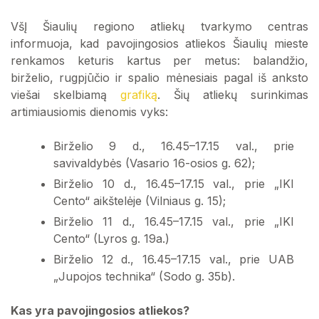
VšĮ Šiaulių regiono atliekų tvarkymo centras
informuoja, kad pavojingosios atliekos Šiaulių mieste
renkamos keturis kartus per metus: balandžio,
birželio, rugpjūčio ir spalio mėnesiais pagal iš anksto
viešai skelbiamą
grafiką
. Šių atliekų surinkimas
artimiausiomis dienomis vyks:
Birželio 9 d., 16.45–17.15 val., prie
savivaldybės (Vasario 16-osios g. 62);
Birželio 10 d., 16.45–17.15 val., prie „IKI
Cento“ aikštelėje (Vilniaus g. 15);
Birželio 11 d., 16.45–17.15 val., prie „IKI
Cento“ (Lyros g. 19a.)
Birželio 12 d., 16.45–17.15 val., prie UAB
„Jupojos technika“ (Sodo g. 35b).
Kas yra pavojingosios atliekos?