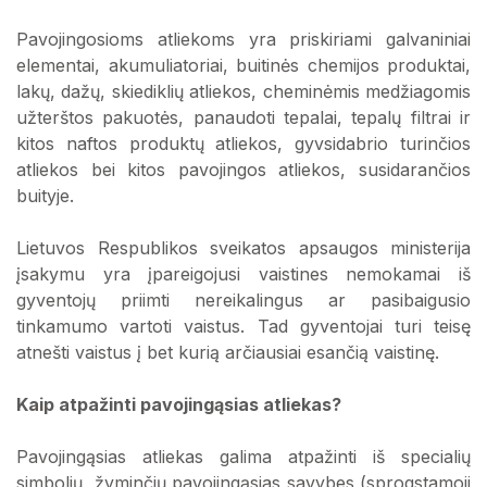
Pavojingosioms atliekoms yra priskiriami galvaniniai
elementai, akumuliatoriai, buitinės chemijos produktai,
lakų, dažų, skiediklių atliekos, cheminėmis medžiagomis
užterštos pakuotės, panaudoti tepalai, tepalų filtrai ir
kitos naftos produktų atliekos, gyvsidabrio turinčios
atliekos bei kitos pavojingos atliekos, susidarančios
buityje.
Lietuvos Respublikos sveikatos apsaugos ministerija
įsakymu yra įpareigojusi vaistines nemokamai iš
gyventojų priimti nereikalingus ar pasibaigusio
tinkamumo vartoti vaistus. Tad gyventojai turi teisę
atnešti vaistus į bet kurią arčiausiai esančią vaistinę.
Kaip atpažinti pavojingąsias atliekas?
Pavojingąsias atliekas galima atpažinti iš specialių
simbolių, žyminčių pavojingąsias savybes (sprogstamoji