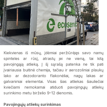
Kiekvienas iš mūsų, įdėmiai peržiūrėjęs savo namų
spinteles ar rūsį, atrastų jei ne vieną, tai kitą
pavojingąją atlieką. Į šį sąrašą patenka ne tik pati
įvairiausia buitinė chemija, tačiau ir aerozoliniai plaukų
lako ar dezodoranto flakonėliai, nagų lakas ar
galvaniniai elementai. Visas šias atliekas šiauliečiai
kviečiami nemokamai atiduoti pavojingųjų atliekų
surinkimo metu birželio 9–12 dienomis.
Pavojingųjų atliekų surinkimas