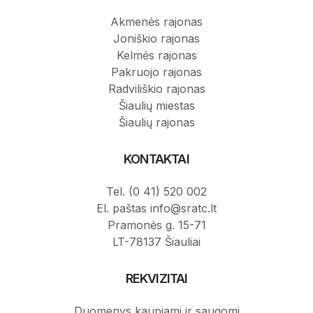
Akmenės rajonas
Joniškio rajonas
Kelmės rajonas
Pakruojo rajonas
Radviliškio rajonas
Šiaulių miestas
Šiaulių rajonas
KONTAKTAI
Tel. (0 41) 520 002
El. paštas info@sratc.lt
Pramonės g. 15-71
LT-78137 Šiauliai
REKVIZITAI
Duomenys kaupiami ir saugomi