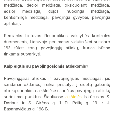
medžiaga, degioji medžiaga, oksiduojanti medžiaga,
ėdžioji medžiaga, dujos, nuodinga medžiaga,
kenksminga medžiaga, pavojinga gyvybei, pavojinga
aplinkai).
Remiantis Lietuvos Respublikos valstybės kontrolės
duomenimis, Lietuvoje per metus vidutiniškai susidaro
163 tūkst. tonų pavojingųjų atliekų, kurias būtina
tinkamai sutvarkyti.
Kaip elgtis su pavojingosiomis atliekomis?
Pavojingąsias atliekas ir pavojingąsias medžiagas, jas
sandariai uždarius, reikia pristatyti į didelių gabaritų
atliekų surinkimo aikštelėse esančius pavojingųjų atliekų
surinkimo punktus. Šiauliuose
aikštelės
įsikūrusios S.
Dariaus ir S. Girėno g. 1 D, Pailių g. 19 ir J.
Basanavičiaus g. 168 B.