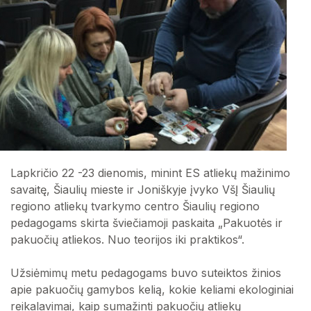
Lapkričio 22 -23 dienomis, minint ES atliekų mažinimo
savaitę, Šiaulių mieste ir Joniškyje įvyko VšĮ Šiaulių
regiono atliekų tvarkymo centro Šiaulių regiono
pedagogams skirta šviečiamoji paskaita „Pakuotės ir
pakuočių atliekos. Nuo teorijos iki praktikos“.
Užsiėmimų metu pedagogams buvo suteiktos žinios
apie pakuočių gamybos kelią, kokie keliami ekologiniai
reikalavimai, kaip sumažinti pakuočių atliekų