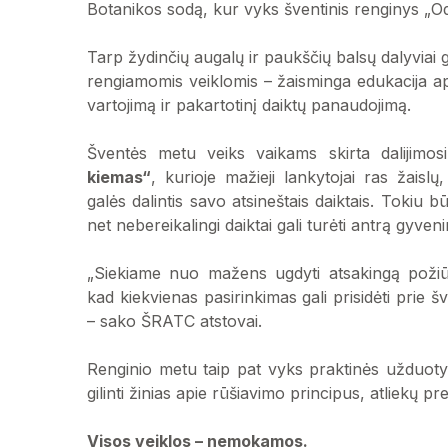
Botanikos sodą, kur vyks šventinis renginys „O
Tarp žydinčių augalų ir paukščių balsų dalyviai
rengiamomis veiklomis – žaisminga edukacija api
vartojimą ir pakartotinį daiktų panaudojimą.
Šventės metu veiks vaikams skirta dalijimosi
kiemas“
, kurioje mažieji lankytojai ras žaislų
galės dalintis savo atsineštais daiktais. Tokiu 
net nebereikalingi daiktai gali turėti antrą gyveni
„Siekiame nuo mažens ugdyti atsakingą požiūrį
kad kiekvienas pasirinkimas gali prisidėti prie 
– sako ŠRATC atstovai.
Renginio metu taip pat vyks praktinės užduoty
gilinti žinias apie rūšiavimo principus, atliekų p
Visos veiklos – nemokamos.