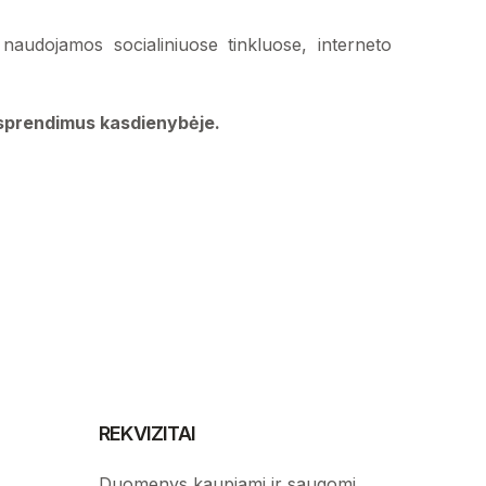
naudojamos socialiniuose tinkluose, interneto
s sprendimus kasdienybėje.
REKVIZITAI
Duomenys kaupiami ir saugomi