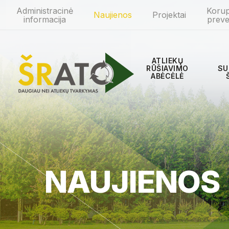
Administracinė
Korup
Naujienos
Projektai
informacija
preve
ATLIEKŲ
RŪŠIAVIMO
SU
ABĖCĖLĖ
NAUJIENOS