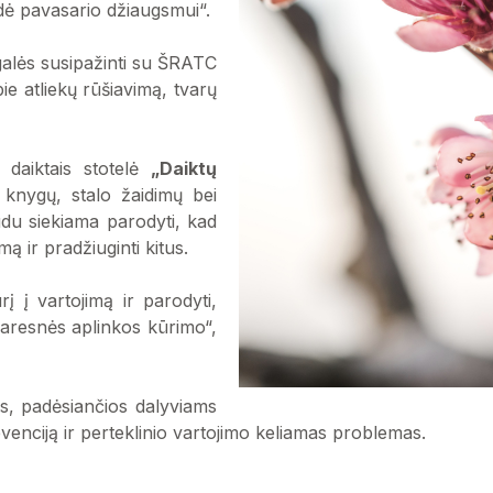
dė pavasario džiaugsmui“.
 galės susipažinti su ŠRATC
e atliekų rūšiavimą, tvarų
 daiktais stotelė
„Daiktų
, knygų, stalo žaidimų bei
būdu siekiama parodyti, kad
mą ir pradžiuginti kitus.
 į vartojimą ir parodyti,
švaresnės aplinkos kūrimo“,
s, padėsiančios dalyviams
revenciją ir perteklinio vartojimo keliamas problemas.