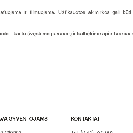
uojama ir filmuojama. Užfiksuotos akimirkos gali būti 
sode – kartu švęskime pavasarį ir kalbėkime apie tvariu
IAVA GYVENTOJAMS
KONTAKTAI
s rajonas
Tel. (0 41) 520 002