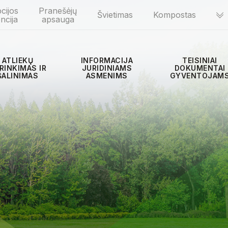
cijos
Pranešėjų
Švietimas
Kompostas
ncija
apsauga
ATLIEKŲ
INFORMACIJA
TEISINIAI
RINKIMAS IR
JURIDINIAMS
DOKUMENTAI
ŠALINIMAS
ASMENIMS
GYVENTOJAM