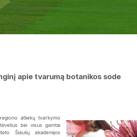
nginį apie tvarumą botanikos sode
 regiono atliekų tvarkymo
tėvelius bei visus gamtai
teto Šiaulių akademijos