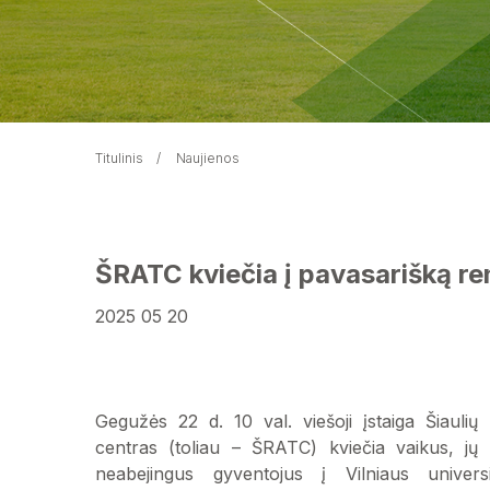
Titulinis
Naujienos
ŠRATC kviečia į pavasarišką re
2025 05 20
Gegužės 22 d. 10 val. viešoji įstaiga Šiaulių
centras (toliau – ŠRATC) kviečia vaikus, jų 
neabejingus gyventojus į Vilniaus universi