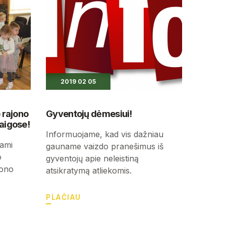
2019 02 05
 rajono
Gyventojų dėmesiui!
aigose!
Informuojame, kad vis dažniau
dami
gauname vaizdo pranešimus iš
o
gyventojų apie neleistiną
iono
atsikratymą atliekomis.
PLAČIAU