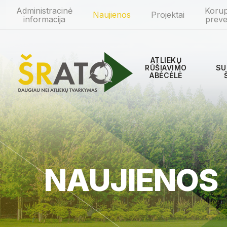
Administracinė
Korup
Naujienos
Projektai
informacija
preve
ATLIEKŲ
RŪŠIAVIMO
SU
ABĖCĖLĖ
NAUJIENOS