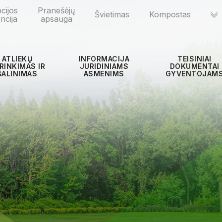
cijos
Pranešėjų
Švietimas
Kompostas
ncija
apsauga
ATLIEKŲ
INFORMACIJA
TEISINIAI
RINKIMAS IR
JURIDINIAMS
DOKUMENTAI
ŠALINIMAS
ASMENIMS
GYVENTOJAM