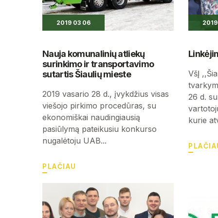
2019 03 06
2019
Nauja komunalinių atliekų
Linkėji
surinkimo ir transportavimo
VšĮ ,,Ši
sutartis Šiaulių mieste
tvarkym
2019 vasario 28 d., įvykdžius visas
26 d. su
viešojo pirkimo procedūras, su
vartotojų
ekonomiškai naudingiausią
kurie at
pasiūlymą pateikusiu konkurso
nugalėtoju UAB...
PLAČIA
PLAČIAU