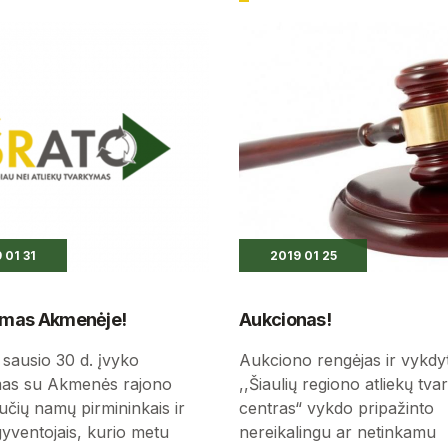
 01 31
2019 01 25
kimas Akmenėje!
Aukcionas!
 sausio 30 d. įvyko
Aukciono rengėjas ir vykdyt
imas su Akmenės rajono
,,Šiaulių regiono atliekų tv
učių namų pirmininkais ir
centras“ vykdo pripažinto
gyventojais, kurio metu
nereikalingu ar netinkamu