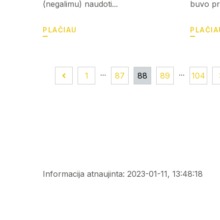
(negalimu) naudoti...
buvo pri
PLAČIAU
PLAČIA
...
...
1
87
88
89
104
Informacija atnaujinta: 2023-01-11, 13:48:18