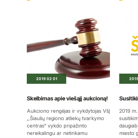
2019 02 01
2019
Skelbimas apie viešąjį aukcioną!
Susiti
Aukciono rengėjas ir vykdytojas VšĮ
2019 m.
,,Šiaulių regiono atliekų tvarkymo
susitik
centras“ vykdo pripažinto
daugiab
nereikalingu ar netinkamu
miesto 