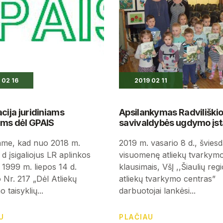
 02 16
2019 02 11
cija juridiniams
Apsilankymas Radviliškio
ms dėl GPAIS
savivaldybės ugdymo įst
me, kad nuo 2018 m.
2019 m. vasario 8 d., švies
 d įsigaliojus LR aplinkos
visuomenę atliekų tvarkym
 1999 m. liepos 14 d.
klausimais, VšĮ ,,Šiaulių reg
 Nr. 217 „Dėl Atliekų
atliekų tvarkymo centras”
 taisyklių...
darbuotojai lankėsi...
U
PLAČIAU