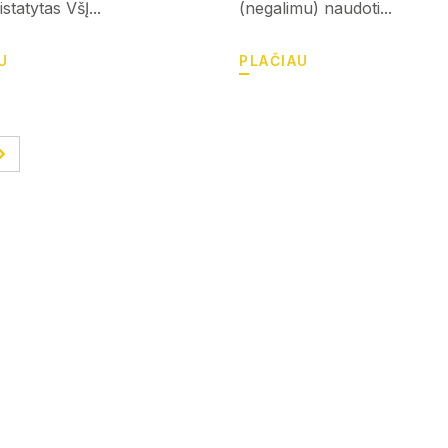
statytas VšĮ...
(negalimu) naudoti...
U
PLAČIAU