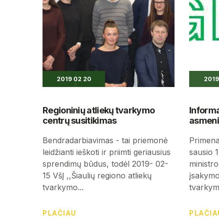
2019 02 20
2019
Regioninių atliekų tvarkymo
Informa
centrų susitikimas
asmeni
Bendradarbiavimas - tai priemonė
Primena
leidžianti ieškoti ir priimti geriausius
sausio 1
sprendimų būdus, todėl 2019- 02-
ministro
15 VšĮ ,,Šiaulių regiono atliekų
įsakymo
tvarkymo...
tvarkymo
PLAČIAU
PLAČIA