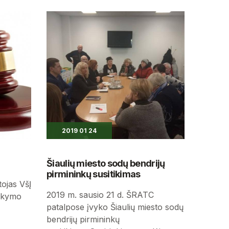
2019 01 24
Šiaulių miesto sodų bendrijų
pirmininkų susitikimas
ojas VšĮ
2019 m. sausio 21 d. ŠRATC
arkymo
patalpose įvyko Šiaulių miesto sodų
bendrijų pirmininkų