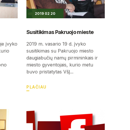
2019 02 20
Susitikimas Pakruojo mieste
je įvyko
2019 m. vasario 19 d. įvyko
kurio
susitikimas su Pakruojo miesto
daugiabučių namų pirmininkais ir
iono
miesto gyventojais, kurio metu
buvo pristatytas VšĮ...
PLAČIAU