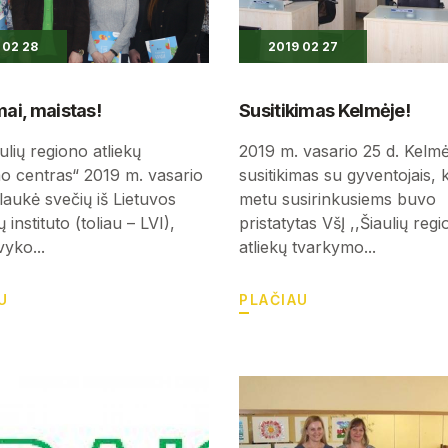
 02 28
2019 02 27
mai, maistas!
Susitikimas Kelmėje!
aulių regiono atliekų
2019 m. vasario 25 d. Kelmė
o centras“ 2019 m. vasario
susitikimas su gyventojais, 
laukė svečių iš Lietuvos
metu susirinkusiems buvo
 instituto (toliau – LVI),
pristatytas VšĮ ,,Šiaulių reg
vyko...
atliekų tvarkymo...
U
PLAČIAU