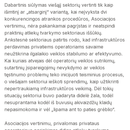
Dabartinis siūlymas viešąjį sektorių vertinti tik kaip
išimtinį ar „atsarginį“ variantą, kai neįvyksta dvi
konkurencingos atrankos procedūros, Asociacijos
vertinimu, nėra pakankamai pagrįstas ir neatspindi
praktinių atliekų tvarkymo sektoriaus iššūkių.
Ankstesnė sektoriaus patirtis rodo, kad infrastruktūros
perdavimas privatiems operatoriams savaime
neužtikrina ilgalaikio veiklos stabilumo ar efektyvumo.
Kai kuriais atvejais dėl operatorių veiklos sutrikimų,
sutartinių įsipareigojimų nevykdymo ar veiklos
tęstinumo problemų teko inicijuoti teisminius procesus,
o viešajam sektoriui ieškoti sprendimų, kaip užtikrinti
nepertraukiamą infrastruktūros veikimą. Dėl tokių
situacijų sektoriui buvo padaryta didelė žala, todėl
nesuprantama kodėl iš buvusių akivaizdžių klaidų
nepasimokoma ir vėl „lipama ant to paties grėblio“.
Asociacijos vertinimu, privalomas privataus