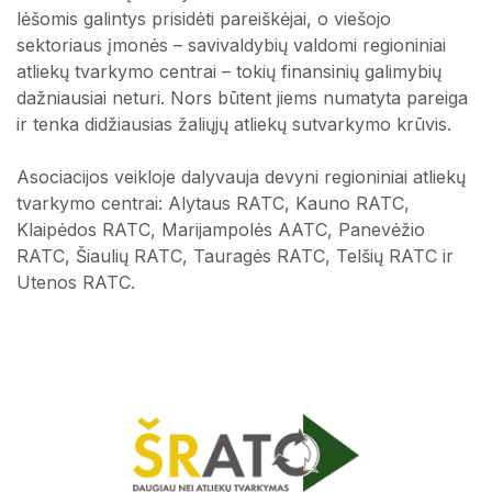
lėšomis galintys prisidėti pareiškėjai, o viešojo
sektoriaus įmonės – savivaldybių valdomi regioniniai
atliekų tvarkymo centrai – tokių finansinių galimybių
dažniausiai neturi. Nors būtent jiems numatyta pareiga
ir tenka didžiausias žaliųjų atliekų sutvarkymo krūvis.
Asociacijos veikloje dalyvauja devyni regioniniai atliekų
tvarkymo centrai: Alytaus RATC, Kauno RATC,
Klaipėdos RATC, Marijampolės AATC, Panevėžio
RATC, Šiaulių RATC, Tauragės RATC, Telšių RATC ir
Utenos RATC.