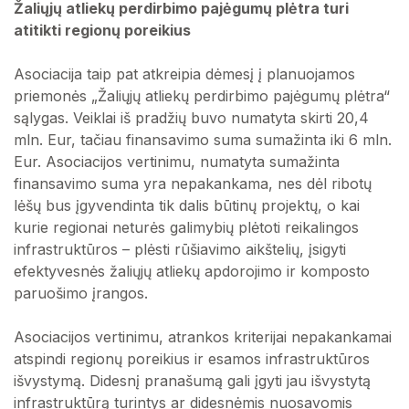
Žaliųjų atliekų perdirbimo pajėgumų plėtra turi
atitikti regionų poreikius
Asociacija taip pat atkreipia dėmesį į planuojamos
priemonės „Žaliųjų atliekų perdirbimo pajėgumų plėtra“
sąlygas. Veiklai iš pradžių buvo numatyta skirti 20,4
mln. Eur, tačiau finansavimo suma sumažinta iki 6 mln.
Eur. Asociacijos vertinimu, numatyta sumažinta
finansavimo suma yra nepakankama, nes dėl ribotų
lėšų bus įgyvendinta tik dalis būtinų projektų, o kai
kurie regionai neturės galimybių plėtoti reikalingos
infrastruktūros – plėsti rūšiavimo aikštelių, įsigyti
efektyvesnės žaliųjų atliekų apdorojimo ir komposto
paruošimo įrangos.
Asociacijos vertinimu, atrankos kriterijai nepakankamai
atspindi regionų poreikius ir esamos infrastruktūros
išvystymą. Didesnį pranašumą gali įgyti jau išvystytą
infrastruktūrą turintys ar didesnėmis nuosavomis