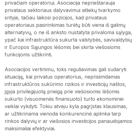
privačiam operatoriui. Asociacija neprieštarauja
privataus sektoriaus dalyvavimui atliekų tvarkymo
srityje, tačiau laikosi pozicijos, kad privataus
operatoriaus pasirinkimas turėtų būti viena iš galimų
alternatyvų, o ne iš anksto nustatyta privaloma sąlyga,
ypač kai infrastruktūra sukurta valstybės, savivaldybių
ir Europos Sąjungos lėšomis bei skirta viešosioms
funkcijoms užtikrinti.
Asociacijos vertinimu, toks reguliavimas gali sudaryti
situaciją, kai privatus operatorius, neprisiimdamas
infrastruktūros sukūrimo rizikos ir investicijų naštos,
įgyja privilegijuotą prieigą prie viešosiomis lėšomis
sukurto (visuomenės finansuoto) turto ekonominei
veiklai vykdyti. Tokiu atveju kyla pagrįstas klausimas,
ar užtikrinama vienoda konkurencinė aplinka tarp
rinkos dalyvių ir ar viešosios investicijos panaudojamos
maksimaliai efektyviai.