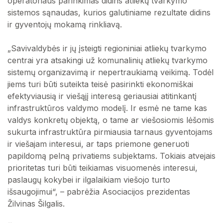
operatoriaus parinkimas didins atliekų tvarkymo
sistemos sąnaudas, kurios galutiniame rezultate didins
ir gyventojų mokamą rinkliavą.
„Savivaldybės ir jų įsteigti regioniniai atliekų tvarkymo
centrai yra atsakingi už komunalinių atliekų tvarkymo
sistemų organizavimą ir nepertraukiamą veikimą. Todėl
jiems turi būti suteikta teisė pasirinkti ekonomiškai
efektyviausią ir viešąjį interesą geriausiai atitinkantį
infrastruktūros valdymo modelį. Ir esmė ne tame kas
valdys konkretų objektą, o tame ar viešosiomis lėšomis
sukurta infrastruktūra pirmiausia tarnaus gyventojams
ir viešajam interesui, ar taps priemone generuoti
papildomą pelną privatiems subjektams. Tokiais atvejais
prioritetas turi būti teikiamas visuomenės interesui,
paslaugų kokybei ir ilgalaikiam viešojo turto
išsaugojimui“, – pabrėžia Asociacijos prezidentas
Žilvinas Šilgalis.