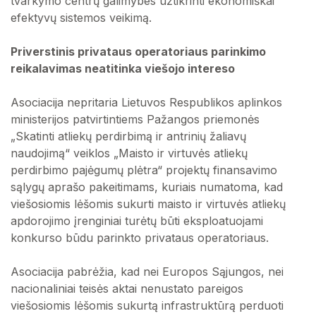
tvarkymo centrų galimybes užtikrinti ekonomiškai
efektyvų sistemos veikimą.
Priverstinis privataus operatoriaus parinkimo
reikalavimas neatitinka viešojo intereso
Asociacija nepritaria Lietuvos Respublikos aplinkos
ministerijos patvirtintiems Pažangos priemonės
„Skatinti atliekų perdirbimą ir antrinių žaliavų
naudojimą“ veiklos „Maisto ir virtuvės atliekų
perdirbimo pajėgumų plėtra“ projektų finansavimo
sąlygų aprašo pakeitimams, kuriais numatoma, kad
viešosiomis lėšomis sukurti maisto ir virtuvės atliekų
apdorojimo įrenginiai turėtų būti eksploatuojami
konkurso būdu parinkto privataus operatoriaus.
Asociacija pabrėžia, kad nei Europos Sąjungos, nei
nacionaliniai teisės aktai nenustato pareigos
viešosiomis lėšomis sukurtą infrastruktūrą perduoti