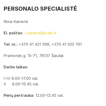
Finansų skyriaus vadovas
Personalo specialistė
PERSONALO SPECIALISTĖ
Projektų ir viešųjų pirkimų skyriaus vadovas
Teisininkė
Rima Kairienė
Aptarnavimo skyrius
Gamybos skyriaus vadovas
Finansų skyriaus vadovas
El. paštas:
r.kairiene@sratc.lt
Aplinkosaugos skyriaus vadovas
Tel. nr.:
+370 41 421 599, +370 41 520 761
Projektų ir viešųjų pirkimų skyriaus vadovas
Visuotinis dalininkų susirinkimas
Pramonės g. 15-71, 78137 Šiauliai
Valdyba
Aptarnavimo skyrius
Darbo laikas:
Gamybos skyriaus vadovas
I–IV 8.00–17.00 val.
V 8.00–15.45 val.
Aplinkosaugos skyriaus vadovas
Pietų pertrauka:
12.00–12.45 val.
Visuotinis dalininkų susirinkimas