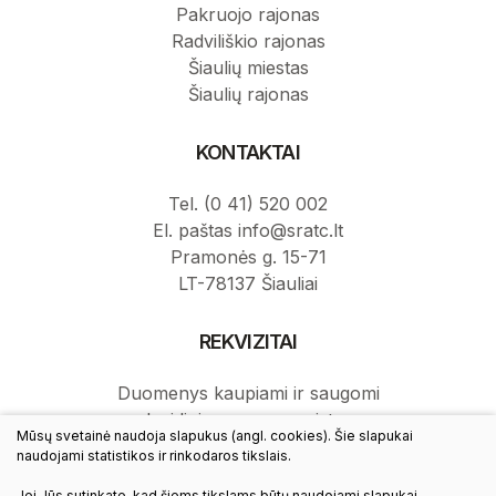
Pakruojo rajonas
Radviliškio rajonas
Šiaulių miestas
Šiaulių rajonas
KONTAKTAI
Tel. (0 41) 520 002
El. paštas info@sratc.lt
Pramonės g. 15-71
LT-78137 Šiauliai
REKVIZITAI
Duomenys kaupiami ir saugomi
Juridinių asmenų registre.
Mūsų svetainė naudoja slapukus (angl. cookies). Šie slapukai
Juridinio asmens kodas: 145787276.
naudojami statistikos ir rinkodaros tikslais.
PVM mokėtojo kodas: LT457872716.
Jei Jūs sutinkate, kad šiems tikslams būtų naudojami slapukai,