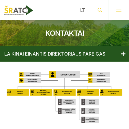
KONTAKTAI
LAIKINAI EINANTIS DIREKTORIAUS PAREIGAS
Bendrieji kontaktai
Laikinai einantis direktoriaus pareigas
Vyr. teisininkė
Biuro administratorė
Bendrieji kontaktai
Viešųjų ryšių specialistė
Laikinai einantis direktoriaus pareigas