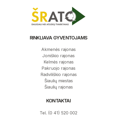
Savivaldybių atliekų tvarkymo taisyklės
Rinkliavos teisiniai dokumentai
Savivaldybių atliekų tvarkymo planai
Savivaldybių atliekų tvarkymo taisyklės
RINKLIAVA GYVENTOJAMS
Akmenės rajonas
Akmenės rajonas
Joniškio rajonas
Joniškio rajonas
Kelmės rajonas
Kelmės rajonas
Pakruojo rajonas
Radviliškio rajonas
Pakruojo rajonas
Šiaulių miestas
Šiaulių rajonas
Radviliškio rajonas
KONTAKTAI
Šiaulių miestas
Tel. (0 41) 520 002
Šiaulių rajonas