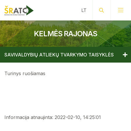
KELMĖS RAJONAS
SAVIVALDYBIŲ ATLIEKŲ TVARKYMO TAISYKLĖS
Valstybinis atliekų tvarkymo planas
Turinys ruošiamas
Valstybinis atliekų tvarkymo planas
Atliekų tvarkymo įstatymas
Atliekų tvarkymo įstatymas
Atliekų tvarkymo taisyklės
Atliekų tvarkymo taisyklės
Šiaulių regiono atliekų prevencijos ir tvarkymo
planas
Informacija atnaujinta: 2022-02-10, 14:25:01
Šiaulių regiono atliekų prevencijos ir tvarkymo
Savivaldybių atliekų tvarkymo planai
planas