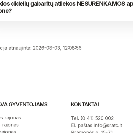
kios didelių gabaritų atliekos NESURENKAMOS ap
jone?
cija atnaujinta: 2026-08-03, 12:08:56
IAVA GYVENTOJAMS
KONTAKTAI
s rajonas
Tel. (0 41) 520 002
o rajonas
El. paštas info@sratc.lt
rajonas
Pramonės g. 15-71