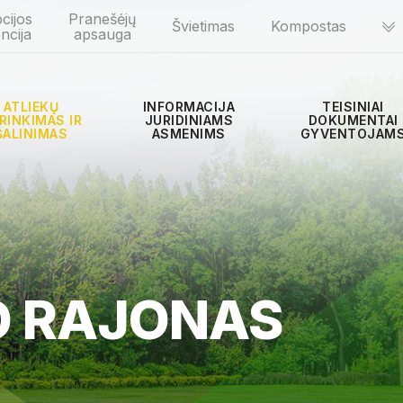
cijos
Pranešėjų
Švietimas
Kompostas
ncija
apsauga
ATLIEKŲ
INFORMACIJA
TEISINIAI
RINKIMAS IR
JURIDINIAMS
DOKUMENTAI
ŠALINIMAS
ASMENIMS
GYVENTOJAM
O RAJONAS