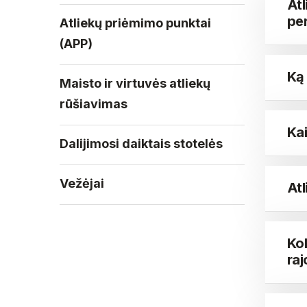
Atl
pe
Atliekų priėmimo punktai
(APP)
Ką 
Maisto ir virtuvės atliekų
rūšiavimas
Kai
Dalijimosi daiktais stotelės
Vežėjai
Atl
Ko
ra