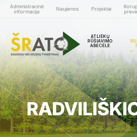
Administracinė
Korup
Naujienos
Projektai
informacija
preve
ATLIEKŲ
RŪŠIAVIMO
SU
ABĖCĖLĖ
RADVILIŠKI