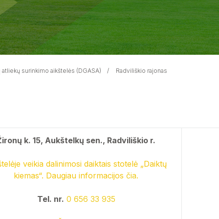
ų atliekų surinkimo aikštelės (DGASA)
Radviliškio rajonas
Žironų k. 15, Aukštelkų sen., Radviliškio r.
telėje veikia dalinimosi daiktais stotelė „Daiktų
kiemas“. Daugiau informacijos
čia.
Tel. nr.
0 656 33 935