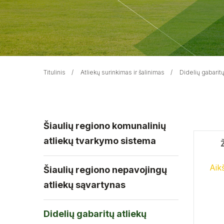
Titulinis
Atliekų surinkimas ir šalinimas
Didelių gabarit
Šiaulių regiono komunalinių
atliekų tvarkymo sistema
Aikš
Šiaulių regiono nepavojingų
atliekų sąvartynas
Didelių gabaritų atliekų