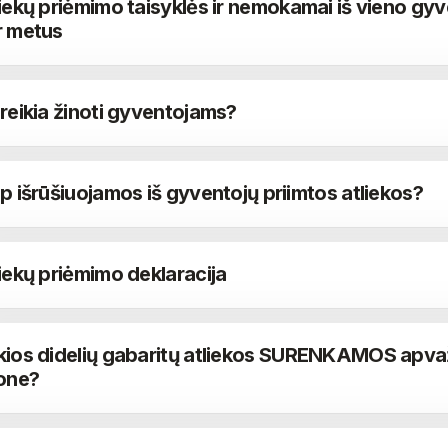
iekų priėmimo taisyklės ir nemokamai iš vieno gyv
r metus
reikia žinoti gyventojams?
p išrūšiuojamos iš gyventojų priimtos atliekos?
iekų priėmimo deklaracija
kios didelių gabaritų atliekos SURENKAMOS apvaž
jone?