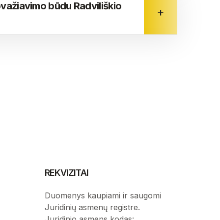
važiavimo būdu Radviliškio
REKVIZITAI
Duomenys kaupiami ir saugomi
Juridinių asmenų registre.
Juridinio asmens kodas: