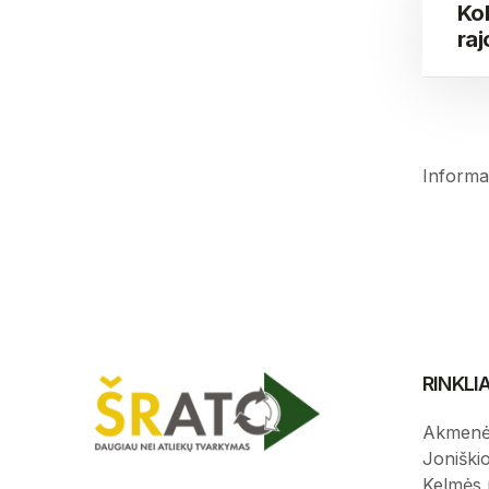
Ko
ra
Informa
RINKL
Akmenė
Joniški
Kelmės 