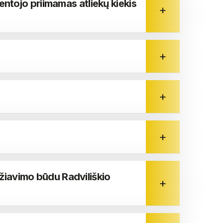
entojo priimamas atliekų kiekis
iavimo būdu Radviliškio