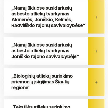
„Namų ūkiuose susidariusių
asbesto atliekų tvarkymas
Akmenės, Joniškio, Kelmės,
Radviliškio rajonų savivaldybėse“
„Namų ūkiuose susidariusių
asbesto atliekų tvarkymas
Joniškio rajono savivaldybėje“
„Biologinių atliekų surinkimo
priemonių įsigijimas Šiaulių
regione“
„Tekstilės atliekų surinkimo