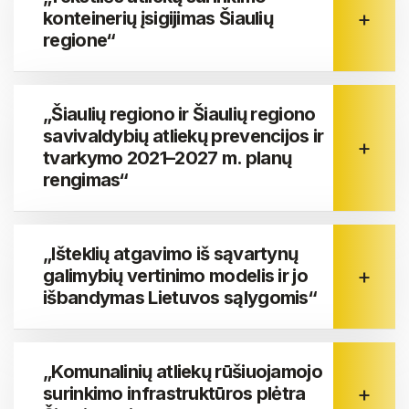
konteinerių įsigijimas Šiaulių
regione“
„Šiaulių regiono ir Šiaulių regiono
savivaldybių atliekų prevencijos ir
tvarkymo 2021–2027 m. planų
rengimas“
„Išteklių atgavimo iš sąvartynų
galimybių vertinimo modelis ir jo
išbandymas Lietuvos sąlygomis“
„Komunalinių atliekų rūšiuojamojo
surinkimo infrastruktūros plėtra