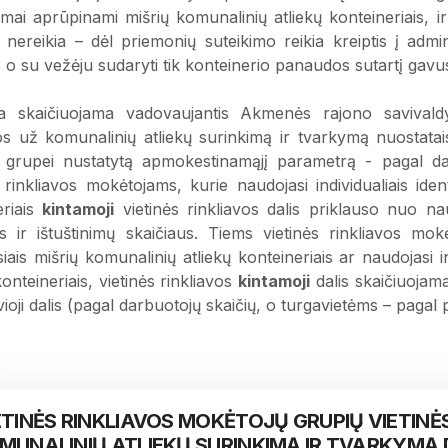
ai aprūpinami mišrių komunalinių atliekų konteineriais, ir 
i nereikia – dėl priemonių suteikimo reikia kreiptis į admi
, o su vežėju sudaryti tik konteinerio panaudos sutartį gav
va skaičiuojama vadovaujantis Akmenės rajono savivaldy
vos už komunalinių atliekų surinkimą ir tvarkymą nuostatai
ų grupei nustatytą apmokestinamąjį parametrą - pagal dar
 rinkliavos mokėtojams, kurie naudojasi individualiais iden
riais
kintamoji
vietinės rinkliavos dalis priklauso nuo n
us ir ištuštinimų skaičiaus. Tiems vietinės rinkliavos mo
iais mišrių komunalinių atliekų konteineriais ar naudojasi in
konteineriais, vietinės rinkliavos
kintamoji
dalis skaičiuojam
vioji dalis (pagal darbuotojų skaičių, o turgavietėms – pagal p
ETINĖS RINKLIAVOS MOKĖTOJŲ GRUPIŲ VIETINĖ
MUNALINIŲ ATLIEKŲ SURINKIMĄ IR TVARKYMĄ 