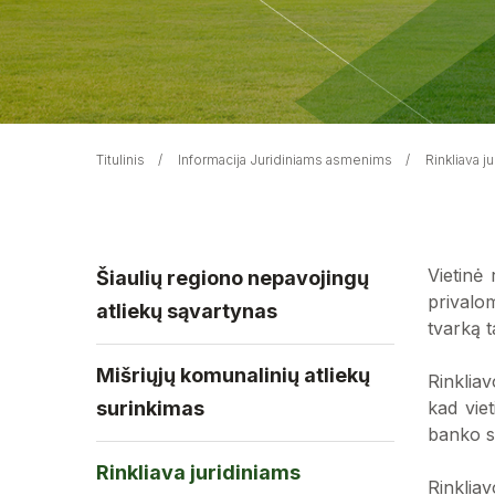
Titulinis
Informacija Juridiniams asmenims
Rinkliava 
Vietinė
Šiaulių regiono nepavojingų
privalom
atliekų sąvartynas
tvarką t
Mišriųjų komunalinių atliekų
Rinklia
surinkimas
kad vie
banko s
Rinkliava juridiniams
Rinkliav