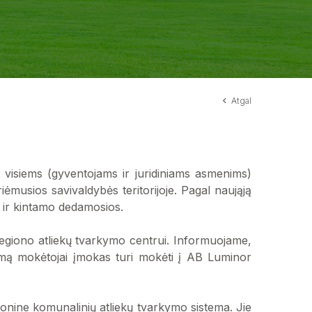
Atgal
a visiems (gyventojams ir juridiniams asmenims)
iėmusios savivaldybės teritorijoje. Pagal naująją
s ir kintamo dedamosios.
regiono atliekų tvarkymo centrui. Informuojame,
kymą mokėtojai įmokas turi mokėti į AB Luminor
gionine komunalinių atliekų tvarkymo sistema. Jie