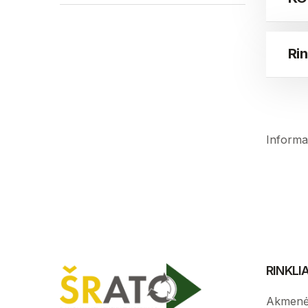
Rin
Informac
RINKL
Akmenė