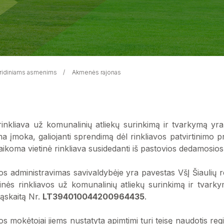
juridiniams asmenims
Akmenės rajonas
 rinkliava už komunalinių atliekų surinkimą ir tvarkymą yr
a įmoka, galiojanti sprendimą dėl rinkliavos patvirtinimo pr
aikoma vietinė rinkliava susidedanti iš pastovios dedamosio
vos administravimas savivaldybėje yra pavestas VšĮ Šiaulių 
tinės rinkliavos už komunalinių atliekų surinkimą ir tvar
ąskaitą Nr.
LT394010044200964435
.
os mokėtojai jiems nustatyta apimtimi turi teisę naudotis re