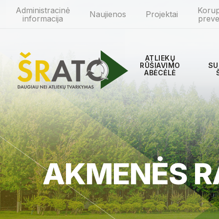
Administracinė
Korup
Naujienos
Projektai
informacija
preve
ATLIEKŲ
RŪŠIAVIMO
SU
ABĖCĖLĖ
AKMENĖS R