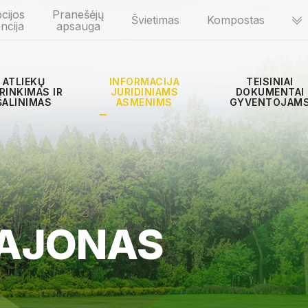
cijos
Pranešėjų
Švietimas
Kompostas
ncija
apsauga
ATLIEKŲ
INFORMACIJA
TEISINIAI
RINKIMAS IR
JURIDINIAMS
DOKUMENTAI
ŠALINIMAS
ASMENIMS
GYVENTOJAM
AJONAS