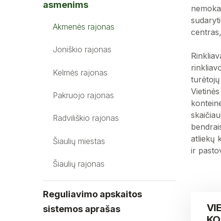
asmenims
nemokam
sudaryt
Akmenės rajonas
centras
Joniškio rajonas
Rinklia
rinklia
Kelmės rajonas
turėtoj
Vietinės
Pakruojo rajonas
konteine
skaičia
Radviliškio rajonas
bendrais
atliekų 
Šiaulių miestas
ir pasto
Šiaulių rajonas
Reguliavimo apskaitos
VI
sistemos aprašas
KO