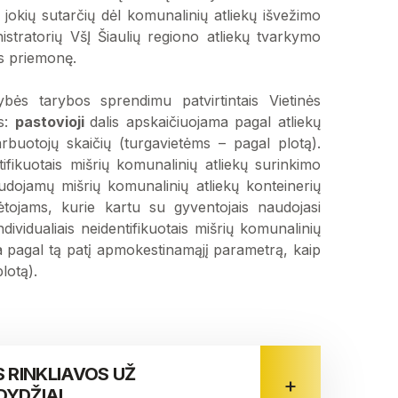
jokių sutarčių dėl komunalinių atliekų išvežimo
nistratorių VšĮ Šiaulių regiono atliekų tvarkymo
us priemonę.
bės tarybos sprendimu patvirtintais Vietinės
s:
pastovioji
dalis apskaičiuojama pagal atliekų
buotojų skaičių (turgavietėms – pagal plotą).
tifikuotais mišrių komunalinių atliekų surinkimo
audojamų mišrių komunalinių atliekų konteinerių
kėtojams, kurie kartu su gyventojais naudojasi
dividualiais neidentifikuotais mišrių komunalinių
a pagal tą patį apmokestinamąjį parametrą, kaip
lotą).
S RINKLIAVOS UŽ
DYDŽIAI