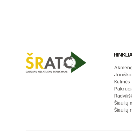
RINKL
Akmenė
Joniški
Kelmės 
Pakruoj
Radviliš
Šiaulių 
Šiaulių 