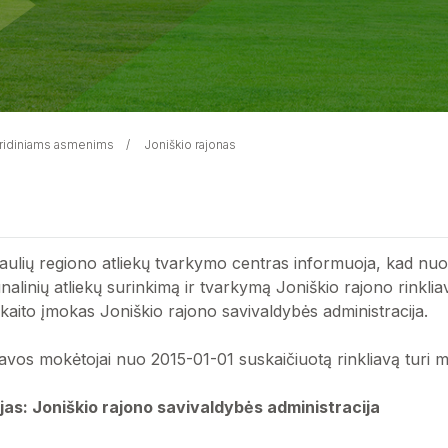
juridiniams asmenims
Joniškio rajonas
iaulių regiono atliekų tvarkymo centras informuoja, kad nuo 
alinių atliekų surinkimą ir tvarkymą Joniškio rajono rinklia
skaito įmokas Joniškio rajono savivaldybės administracija.
iavos mokėtojai nuo 2015-01-01 suskaičiuotą rinkliavą turi m
as: Joniškio rajono savivaldybės administracija