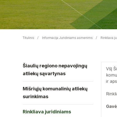
Titulinis
Informacija Juridiniams asmenims
Rinkliava 
Šiaulių regiono nepavojingų
VšĮ Š
atliekų sąvartynas
komun
ir ap
Mišriųjų komunalinių atliekų
Rinkl
surinkimas
Gavėj
Rinkliava juridiniams