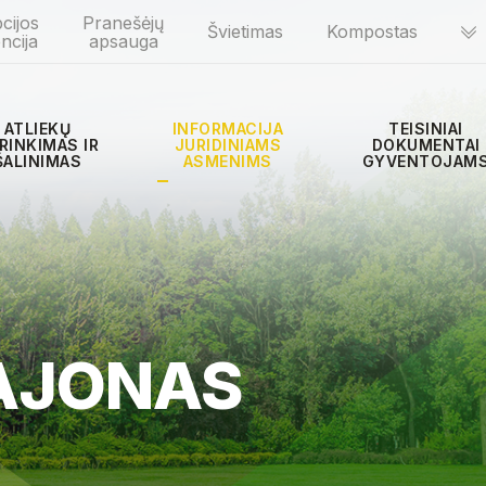
cijos
Pranešėjų
Švietimas
Kompostas
ncija
apsauga
ATLIEKŲ
INFORMACIJA
TEISINIAI
RINKIMAS IR
JURIDINIAMS
DOKUMENTAI
ŠALINIMAS
ASMENIMS
GYVENTOJAM
RAJONAS