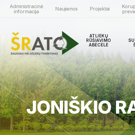
Administracinė
Korup
Naujienos
Projektai
informacija
preve
ATLIEKŲ
RŪŠIAVIMO
SU
ABĖCĖLĖ
JONIŠKIO 