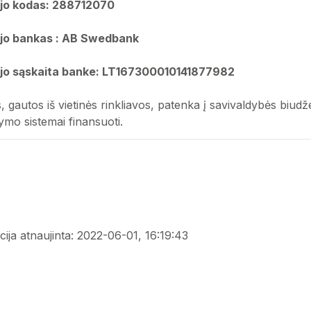
jo kodas:
288712070
jo bankas : AB Swedbank
jo sąskaita banke:
LT167300010141877982
, gautos iš vietinės rinkliavos, patenka į savivaldybės biud
ymo sistemai finansuoti.
ija atnaujinta: 2022-06-01, 16:19:43