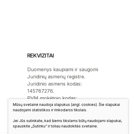
REKVIZITAI
Duomenys kaupiami ir saugomi
Juridinių asmenų registre.
Juridinio asmens kodas:
145787276.
PVM mokėtojo kodas:
LT457872716.
Mūsų svetainė naudoja slapukus (angl. cookies). Šie slapukai
naudojami statistikos ir rinkodaros tikslais.
Jei Jūs sutinkate, kad šiems tikslams būtų naudojami slapukai,
spauskite „Sutinku“ ir toliau naudokitės svetaine.