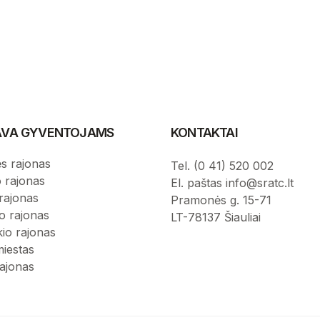
IAVA GYVENTOJAMS
KONTAKTAI
s rajonas
Tel. (0 41) 520 002
o rajonas
El. paštas info@sratc.lt
rajonas
Pramonės g. 15-71
o rajonas
LT-78137 Šiauliai
kio rajonas
miestas
rajonas