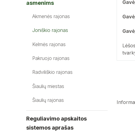
Gavė
asmenims
Akmenės rajonas
Gavė
Joniškio rajonas
Gavė
Kelmės rajonas
Lėšos
tvark
Pakruojo rajonas
Radviliškio rajonas
Šiaulių miestas
Šiaulių rajonas
Informac
Reguliavimo apskaitos
sistemos aprašas